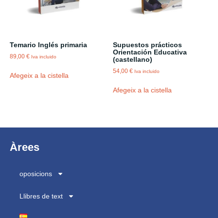
Temario Inglés primaria
Supuestos prácticos
Orientación Educativa
89,00
€
Iva incluido
(castellano)
54,00
€
Iva incluido
Afegeix a la cistella
Afegeix a la cistella
Àrees
oposicions
Llibres de text