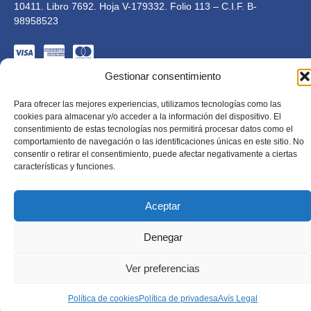
10411. Libro 7692. Hoja V-179332. Folio 113 – C.I.F. B-
98958523
Gestionar consentimiento
Para ofrecer las mejores experiencias, utilizamos tecnologías como las
cookies para almacenar y/o acceder a la información del dispositivo. El
Educàlia Editorial S.L. està adaptada en compliment de la LSSI-
consentimiento de estas tecnologías nos permitirá procesar datos como el
CE, RGPD i LOPD. 2023 . Tots els drets reservats
comportamiento de navegación o las identificaciones únicas en este sitio. No
Dissenyat per Mkolid
consentir o retirar el consentimiento, puede afectar negativamente a ciertas
características y funciones.
Aceptar
Denegar
Ver preferencias
Política de cookies
Política de privadesa
Avís Legal