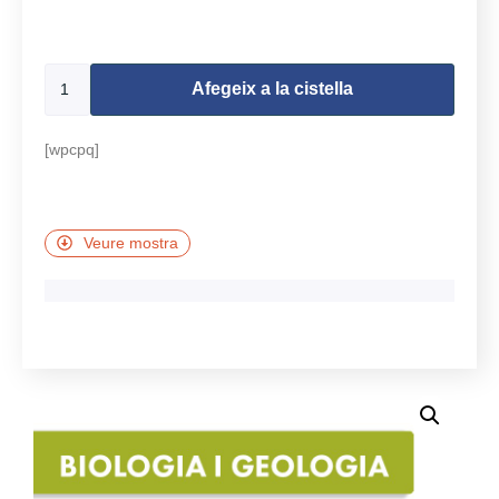
491 en estoc
Afegeix a la cistella
[wpcpq]
Veure mostra