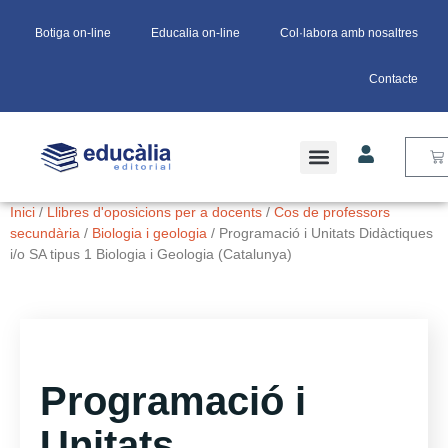
Botiga on-line
Educalia on-line
Col·labora amb nosaltres
Contacte
Inici
/
Llibres d'oposicions per a docents
/
Cos de professors
secundària
/
Biologia i geologia
/ Programació i Unitats Didàctiques
i/o SA tipus 1 Biologia i Geologia (Catalunya)
Programació i
Unitats