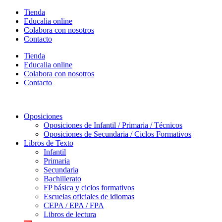
Ir
Tienda
al
Educalia online
contenido
Colabora con nosotros
Contacto
Tienda
Educalia online
Colabora con nosotros
Contacto
Oposiciones
Oposiciones de Infantil / Primaria / Técnicos
Oposiciones de Secundaria / Ciclos Formativos
Libros de Texto
Infantil
Primaria
Secundaria
Bachillerato
FP básica y ciclos formativos
Escuelas oficiales de idiomas
CEPA / EPA / FPA
Libros de lectura