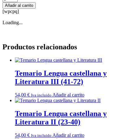
+
Añadir al carrito
Supuestos
[wpcpq]
+
PD,
Loading...
unidades
y/o
SdA
Tipo1
Productos relacionados
Educación
Infantil
(Andalucía)
cantidad
Temario Lengua castellana y
Literatura III (41-72)
54,00
€
Añadir al carrito
Iva incluido
Temario Lengua castellana y
Literatura II (23-40)
54,00
€
Añadir al carrito
Iva incluido