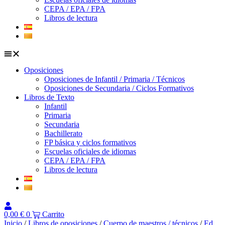
CEPA / EPA / FPA
Libros de lectura
Oposiciones
Oposiciones de Infantil / Primaria / Técnicos
Oposiciones de Secundaria / Ciclos Formativos
Libros de Texto
Infantil
Primaria
Secundaria
Bachillerato
FP básica y ciclos formativos
Escuelas oficiales de idiomas
CEPA / EPA / FPA
Libros de lectura
0,00
€
0
Carrito
Inicio
/
Libros de oposiciones
/
Cuerpo de maestros / técnicos
/
Ed.