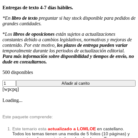
Entregas de texto 4-7 días hábiles.
*En
libro de texto
preguntar si hay stock disponible para pedidos de
grandes cantidades.
*
Los
libros de oposiciones
están sujetos a actualizaciones
constantes debido a cambios legislativos, normativas y mejoras de
contenido. Por este motivo,
los plazos de entrega pueden variar
temporalmente durante los periodos de actualización editorial.
Para más información sobre disponibilidad y tiempos de envío, no
dude en consultarnos.
500 disponibles
Temario
Añadir al carrito
+
[wpcpq]
PD/
unidades
Loading...
y/o
SdA
tipo
Este paquete comprende:
1
Educación
Este temario esta
actualizado a LOMLO
E
en castellano.
Primaria
Todos los temas tienen una media de 5 folios (10 páginas) y
(en