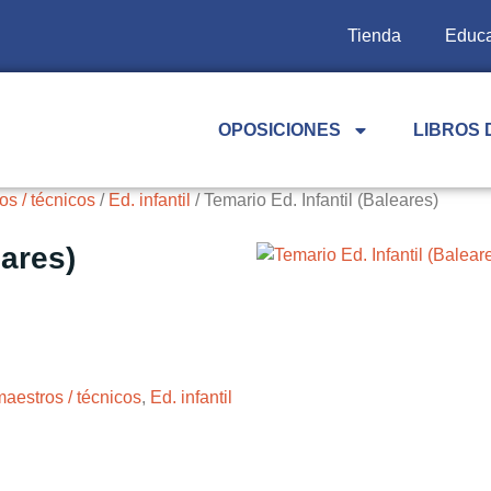
Tienda
Educa
OPOSICIONES
LIBROS 
s / técnicos
/
Ed. infantil
/ Temario Ed. Infantil (Baleares)
eares)
aestros / técnicos
,
Ed. infantil