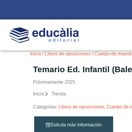
Inicio
/
Libros de oposiciones
/
Cuerpo de maestro
Temario Ed. Infantil (Bal
Próximamente 2025
Inicio
Tienda
Categorías:
Libros de oposiciones
,
Cuerpo de m
Solicita más información