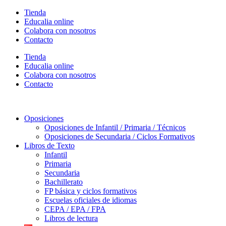
Ir
Tienda
al
Educalia online
contenido
Colabora con nosotros
Contacto
Tienda
Educalia online
Colabora con nosotros
Contacto
Oposiciones
Oposiciones de Infantil / Primaria / Técnicos
Oposiciones de Secundaria / Ciclos Formativos
Libros de Texto
Infantil
Primaria
Secundaria
Bachillerato
FP básica y ciclos formativos
Escuelas oficiales de idiomas
CEPA / EPA / FPA
Libros de lectura