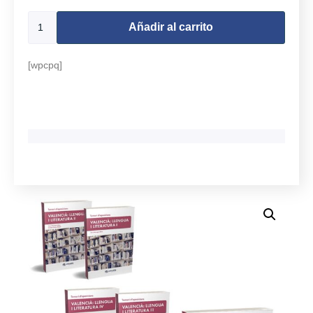
Añadir al carrito
[wpcpq]