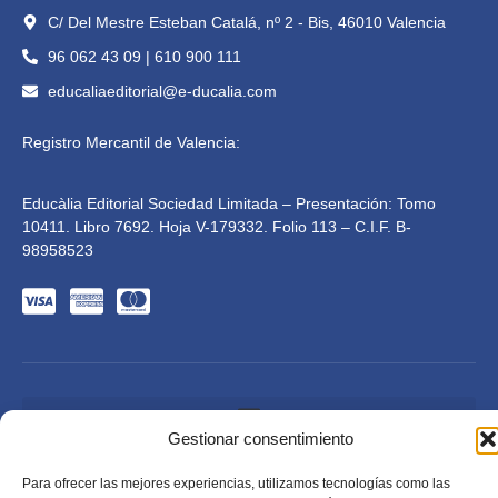
C/ Del Mestre Esteban Catalá, nº 2 - Bis, 46010 Valencia
96 062 43 09 | 610 900 111
educaliaeditorial@e-ducalia.com
Registro Mercantil de Valencia:
Educàlia Editorial Sociedad Limitada – Presentación: Tomo
10411. Libro 7692. Hoja V-179332. Folio 113 – C.I.F. B-
98958523
Gestionar consentimiento
Para ofrecer las mejores experiencias, utilizamos tecnologías como las
Educàlia Editorial S.L. está adaptada en cumplimiento de