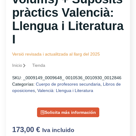
pràctics Valencià:
Llengua i Literatura
I
Versió revisada i actualitzada al llarg del 2025
Inicio
Tienda
SKU:
_0009149_0009648_ 0010536_0010930_0012846
Categorías:
Cuerpo de profesores secundaria
,
Libros de
oposiciones
,
Valencià: Llengua i Literatura
Solicita más información
173,00
€
Iva incluido