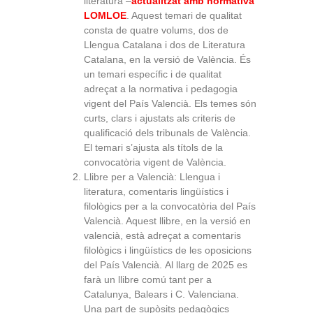
literatura –
actualitzat amb normativa
LOMLOE
. Aquest temari de qualitat
consta de quatre volums, dos de
Llengua Catalana i dos de Literatura
Catalana, en la versió de València. És
un temari específic i de qualitat
adreçat a la normativa i pedagogia
vigent del País Valencià. Els temes són
curts, clars i ajustats als criteris de
qualificació dels tribunals de València.
El temari s’ajusta als títols de la
convocatòria vigent de València.
Llibre per a Valencià: Llengua i
literatura, comentaris lingüístics i
filològics per a la convocatòria del País
Valencià. Aquest llibre, en la versió en
valencià, està adreçat a comentaris
filològics i lingüístics de les oposicions
del País Valencià.
Al llarg de 2025 es
farà un llibre comú tant per a
Catalunya, Balears i C. Valenciana.
Una part de supòsits pedagògics