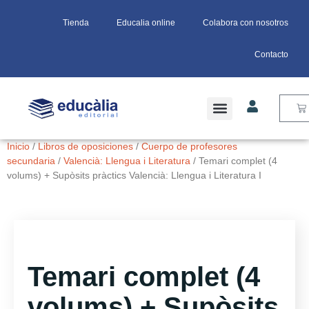
Tienda
Educalia online
Colabora con nosotros
Contacto
Inicio
/
Libros de oposiciones
/
Cuerpo de profesores
secundaria
/
Valencià: Llengua i Literatura
/ Temari complet (4
volums) + Supòsits pràctics Valencià: Llengua i Literatura I
Temari complet (4
volums) + Supòsits