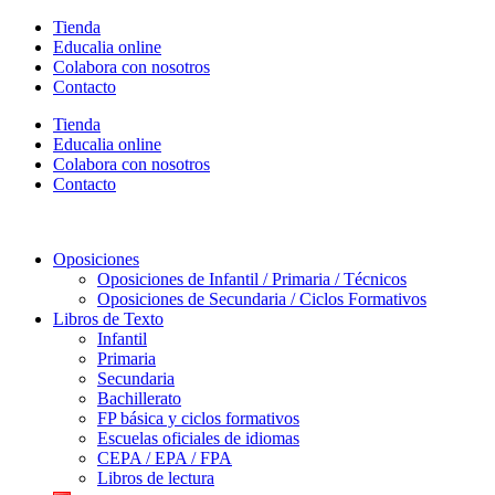
Ir
Tienda
al
Educalia online
contenido
Colabora con nosotros
Contacto
Tienda
Educalia online
Colabora con nosotros
Contacto
Oposiciones
Oposiciones de Infantil / Primaria / Técnicos
Oposiciones de Secundaria / Ciclos Formativos
Libros de Texto
Infantil
Primaria
Secundaria
Bachillerato
FP básica y ciclos formativos
Escuelas oficiales de idiomas
CEPA / EPA / FPA
Libros de lectura