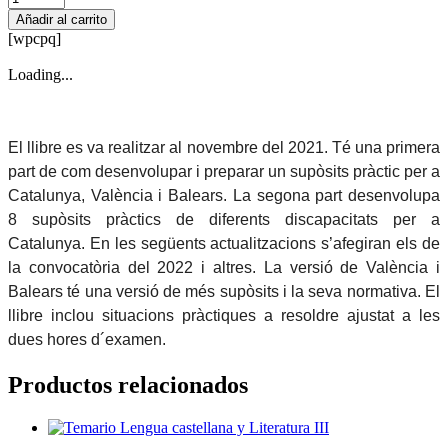
pràctics
Añadir al carrito
Pedagogia
[wpcpq]
Terapèutica
(Catalunya)
Loading...
cantidad
El llibre es va realitzar al novembre del 2021. Té una primera
part de com desenvolupar i preparar un supòsits pràctic per a
Catalunya, València i Balears. La segona part desenvolupa
8 supòsits pràctics de diferents discapacitats per a
Catalunya. En les següents actualitzacions s’afegiran els de
la convocatòria del 2022 i altres. La versió de València i
Balears té una versió de més supòsits i la seva normativa. El
llibre inclou situacions pràctiques a resoldre ajustat a les
dues hores d´examen.
Productos relacionados