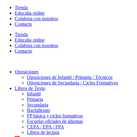
Ir
Tienda
al
Educalia online
contenido
Colabora con nosotros
Contacto
Tienda
Educalia online
Colabora con nosotros
Contacto
Oposiciones
Oposiciones de Infantil / Primaria / Técnicos
Oposiciones de Secundaria / Ciclos Formativos
Libros de Texto
Infantil
Primaria
Secundaria
Bachillerato
FP básica y ciclos formativos
Escuelas oficiales de idiomas
CEPA / EPA / FPA
Libros de lectura