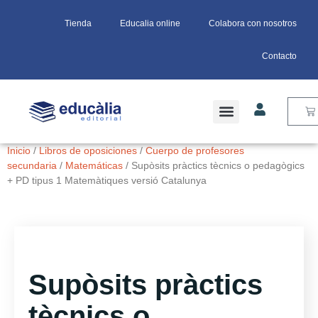
Tienda
Educalia online
Colabora con nosotros
Contacto
Inicio
/
Libros de oposiciones
/
Cuerpo de profesores
secundaria
/
Matemáticas
/ Supòsits pràctics tècnics o pedagògics
+ PD tipus 1 Matemàtiques versió Catalunya
Supòsits pràctics
tècnics o