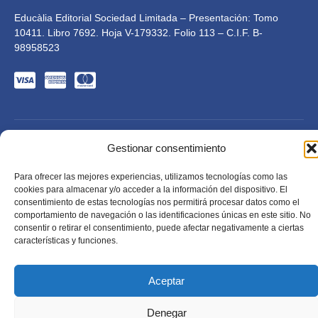
Educàlia Editorial Sociedad Limitada – Presentación: Tomo
10411. Libro 7692. Hoja V-179332. Folio 113 – C.I.F. B-
98958523
Gestionar consentimiento
Para ofrecer las mejores experiencias, utilizamos tecnologías como las
cookies para almacenar y/o acceder a la información del dispositivo. El
Educàlia Editorial S.L. está adaptada en cumplimiento de
consentimiento de estas tecnologías nos permitirá procesar datos como el
la LSSI-CE, RGPD y LOPD. 2023 . Todos los derechos
comportamiento de navegación o las identificaciones únicas en este sitio. No
reservados
Diseñado por Mkolid
consentir o retirar el consentimiento, puede afectar negativamente a ciertas
características y funciones.
Aceptar
Denegar