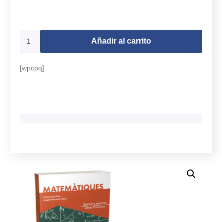
500 disponibles
Añadir al carrito
[wpcpq]