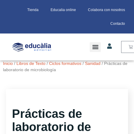
Tienda
Educalia online
Colabora con nosotros
Contacto
Inicio
/
Libros de Texto
/
Ciclos formativos
/
Sanidad
/ Prácticas de
laboratorio de microbiología
Prácticas de
laboratorio de