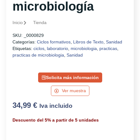
microbiología
Inicio
Tienda
SKU:
_0000829
Categorías:
Ciclos formativos
,
Libros de Texto
,
Sanidad
Etiquetas:
ciclos
,
laboratorio
,
microbiologia
,
practicas
,
practicas de microbiologia
,
Sanidad
Solicita más información
Ver muestra
34,99
€
Iva incluido
Descuento del 5% a partir de 5 unidades