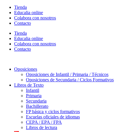
Ir
Tienda
al
Educalia online
contenido
Colabora con nosotros
Contacto
Tienda
Educalia online
Colabora con nosotros
Contacto
Oposiciones
Oposiciones de Infantil / Primaria / Técnicos
Oposiciones de Secundaria / Ciclos Formativos
Libros de Texto
Infantil
Primaria
Secundaria
Bachillerato
FP básica y ciclos formativos
Escuelas oficiales de idiomas
CEPA / EPA / FPA
Libros de lectura