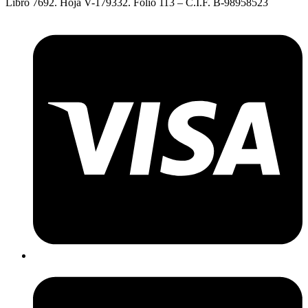
Libro 7692. Hoja V-179332. Folio 113 – C.I.F. B-98958523