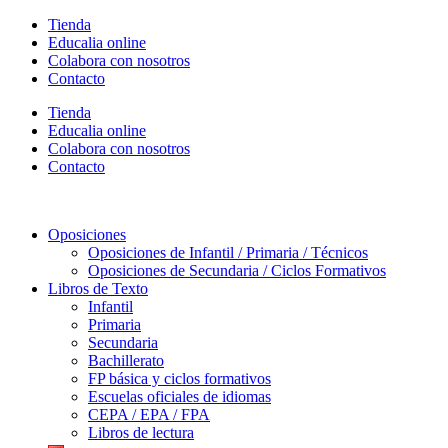
Ir
Tienda
al
Educalia online
contenido
Colabora con nosotros
Contacto
Tienda
Educalia online
Colabora con nosotros
Contacto
Oposiciones
Oposiciones de Infantil / Primaria / Técnicos
Oposiciones de Secundaria / Ciclos Formativos
Libros de Texto
Infantil
Primaria
Secundaria
Bachillerato
FP básica y ciclos formativos
Escuelas oficiales de idiomas
CEPA / EPA / FPA
Libros de lectura