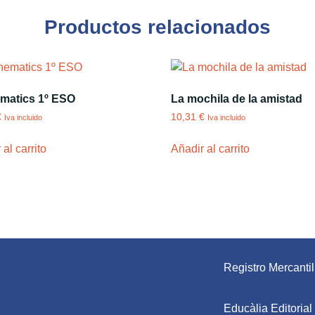
Productos relacionados
matics 1º ESO
La mochila de la amistad
€
10,31
€
Iva incluido
Iva incluido
al carrito
Añadir al carrito
Registro Mercantil
Educàlia Editoria