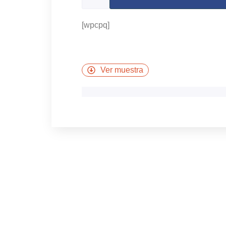
[wpcpq]
Ver muestra