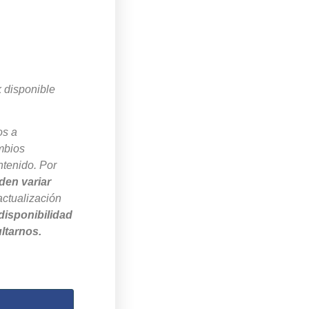
k disponible
os a
mbios
ntenido. Por
den variar
actualización
disponibilidad
ltarnos.