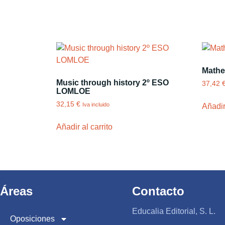
Mathe
Music through history 2º ESO
37,42
LOMLOE
32,15
€
Iva incluido
Añadir 
Añadir al carrito
Áreas
Contacto
Educalia Editorial, S. L.
Oposiciones