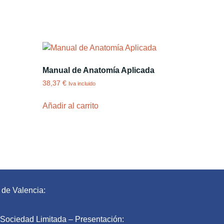
Manual de Anatomía Aplicada
38,37
€
Iva incluido
Añadir al carrito
 de Valencia:
l Sociedad Limitada – Presentación: