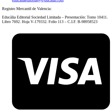
educaliaeditorial@e-ducalia.com
Registro Mercantil de Valencia:
Educàlia Editorial Sociedad Limitada – Presentación: Tomo 10411.
Libro 7692. Hoja V-179332. Folio 113 – C.I.F. B-98958523