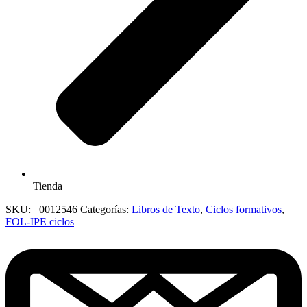
Tienda
SKU:
_0012546
Categorías:
Libros de Texto
,
Ciclos formativos
,
FOL-IPE ciclos