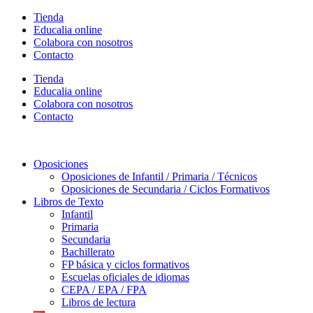
Ir
Tienda
al
Educalia online
contenido
Colabora con nosotros
Contacto
Tienda
Educalia online
Colabora con nosotros
Contacto
Oposiciones
Oposiciones de Infantil / Primaria / Técnicos
Oposiciones de Secundaria / Ciclos Formativos
Libros de Texto
Infantil
Primaria
Secundaria
Bachillerato
FP básica y ciclos formativos
Escuelas oficiales de idiomas
CEPA / EPA / FPA
Libros de lectura