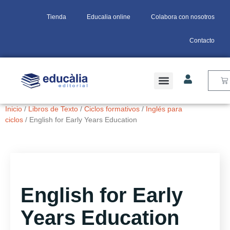
Tienda
Educalia online
Colabora con nosotros
Contacto
LIBROS DE TEXTO
Inicio
/
Libros de Texto
/
Ciclos formativos
/
Inglés para
ciclos
/ English for Early Years Education
English for Early
Years Education