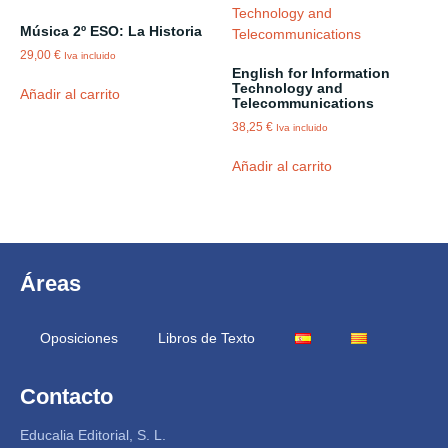
Música 2º ESO: La Historia
29,00
€
Iva incluido
English for Information
Technology and
Añadir al carrito
Telecommunications
38,25
€
Iva incluido
Añadir al carrito
Áreas
Oposiciones
Libros de Texto
Contacto
Educalia Editorial, S. L.