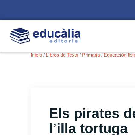
Inicio
/
Libros de Texto
/
Primaria
/
Educación físi
Els pirates d
l’illa tortuga