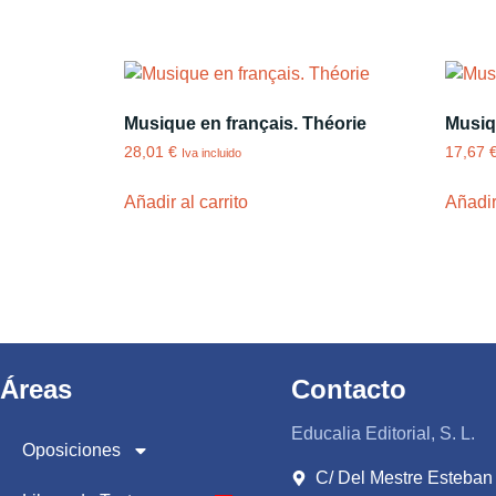
Musique en français. Théorie
Musiq
28,01
€
17,67
Iva incluido
Añadir al carrito
Añadir 
Áreas
Contacto
Educalia Editorial, S. L.
Oposiciones
C/ Del Mestre Esteban 