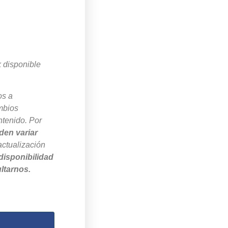
k disponible
os a
mbios
ntenido. Por
den variar
actualización
disponibilidad
ltarnos.