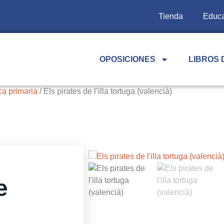
Tienda
Educa
OPOSICIONES
LIBROS 
ca primaria
/ Els pirates de l’illa tortuga (valencià)
e