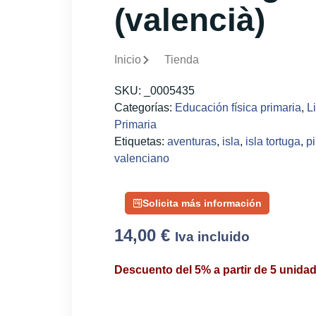
(valencià)
Inicio
Tienda
SKU:
_0005435
Categorías:
Educación física primaria
,
L
Primaria
Etiquetas:
aventuras
,
isla
,
isla tortuga
,
pi
valenciano
Solicita más información
14,00
€
Iva incluido
Descuento del 5% a partir de 5 unida