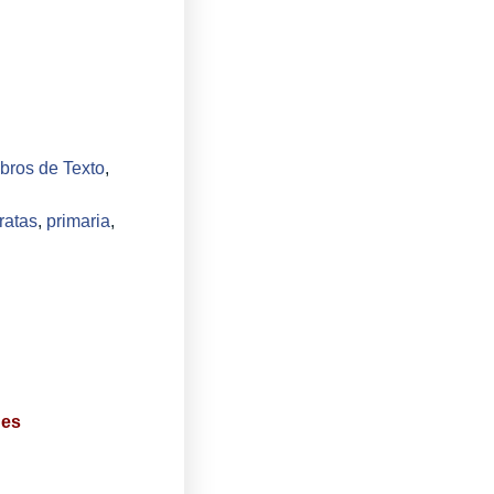
ibros de Texto
,
ratas
,
primaria
,
des