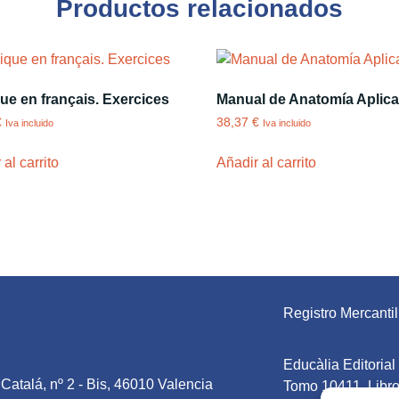
Productos relacionados
ue en français. Exercices
Manual de Anatomía Aplic
€
38,37
€
Iva incluido
Iva incluido
al carrito
Añadir al carrito
Registro Mercantil
Educàlia Editoria
Catalá, nº 2 - Bis, 46010 Valencia
Tomo 10411. Libro