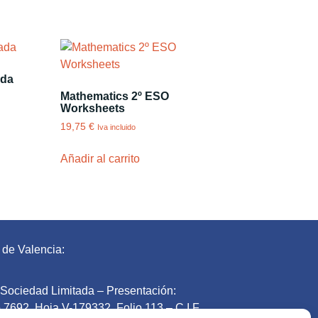
ada
Mathematics 2º ESO
Worksheets
19,75
€
Iva incluido
Añadir al carrito
 de Valencia:
l Sociedad Limitada – Presentación:
 7692. Hoja V-179332. Folio 113 – C.I.F.