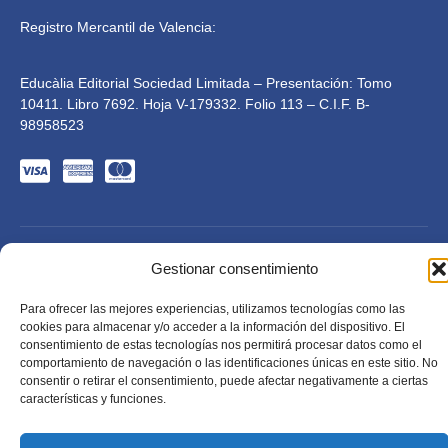
Registro Mercantil de Valencia:
Educàlia Editorial Sociedad Limitada – Presentación: Tomo
10411. Libro 7692. Hoja V-179332. Folio 113 – C.I.F. B-
98958523
Gestionar consentimiento
Para ofrecer las mejores experiencias, utilizamos tecnologías como las
cookies para almacenar y/o acceder a la información del dispositivo. El
Educàlia Editorial S.L. está adaptada en cumplimiento de
consentimiento de estas tecnologías nos permitirá procesar datos como el
la LSSI-CE, RGPD y LOPD. 2023 . Todos los derechos
comportamiento de navegación o las identificaciones únicas en este sitio. No
reservados
Diseñado por Mkolid
consentir o retirar el consentimiento, puede afectar negativamente a ciertas
características y funciones.