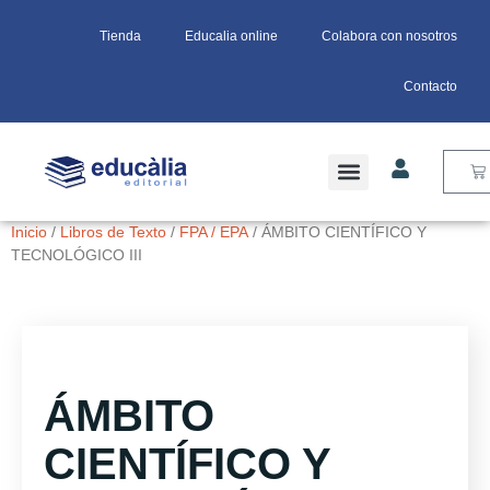
Tienda
Educalia online
Colabora con nosotros
Contacto
Inicio
/
Libros de Texto
/
FPA / EPA
/ ÁMBITO CIENTÍFICO Y
TECNOLÓGICO III
ÁMBITO
CIENTÍFICO Y