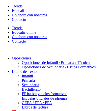
Ir
Tienda
al
Educalia online
contenido
Colabora con nosotros
Contacto
Tienda
Educalia online
Colabora con nosotros
Contacto
Oposiciones
Oposiciones de Infantil / Primaria / Técnicos
Oposiciones de Secundaria / Ciclos Formativos
Libros de Texto
Infantil
Primaria
Secundaria
Bachillerato
FP básica y ciclos formativos
Escuelas oficiales de idiomas
CEPA / EPA / FPA
Libros de lectura