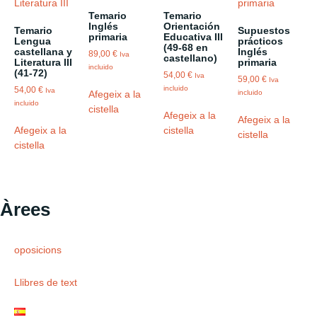
Temario
Temario
Inglés
Orientación
Temario
Supuestos
primaria
Educativa III
Lengua
prácticos
(49-68 en
castellana y
Inglés
89,00
€
Iva
castellano)
Literatura III
primaria
incluido
(41-72)
54,00
€
Iva
59,00
€
Iva
incluido
54,00
€
Iva
Afegeix a la
incluido
incluido
cistella
Afegeix a la
Afegeix a la
Afegeix a la
cistella
cistella
cistella
Àrees
oposicions
Llibres de text