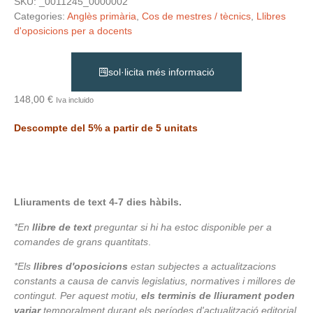
SKU:
_0011245_0000002
Categories:
Anglès primària
,
Cos de mestres / tècnics
,
Llibres
d'oposicions per a docents
sol·licita més informació
148,00
€
Iva incluido
Descompte del 5% a partir de 5 unitats
Lliuraments de text 4-7 dies hàbils.
*En
llibre de text
preguntar si hi ha estoc disponible per a
comandes de grans quantitats
.
*Els
llibres d'oposicions
estan subjectes a actualitzacions
constants a causa de canvis legislatius, normatives i millores de
contingut. Per aquest motiu,
els terminis de lliurament poden
variar
temporalment durant els períodes d'actualització editorial.