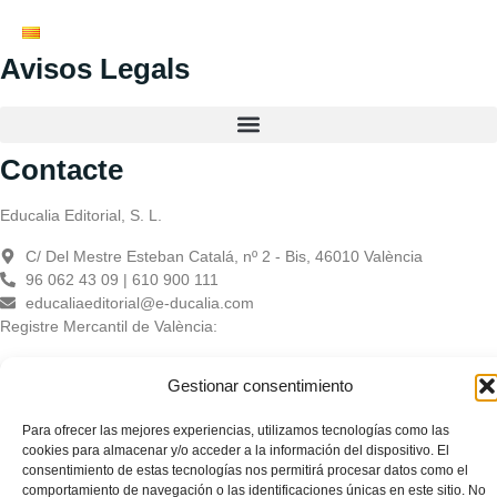
Avisos Legals
Contacte
Educalia Editorial, S. L.
C/ Del Mestre Esteban Catalá, nº 2 - Bis, 46010 València
96 062 43 09 | 610 900 111
educaliaeditorial@e-ducalia.com
Registre Mercantil de València:
Gestionar consentimiento
Educàlia Editorial Sociedad Limitada – Presentación: Tomo 10411.
Libro 7692. Hoja V-179332. Folio 113 – C.I.F. B-98958523
Para ofrecer las mejores experiencias, utilizamos tecnologías como las
cookies para almacenar y/o acceder a la información del dispositivo. El
consentimiento de estas tecnologías nos permitirá procesar datos como el
Educàlia Editorial S.L. està adaptada en compliment de la LSSI-CE,
comportamiento de navegación o las identificaciones únicas en este sitio. No