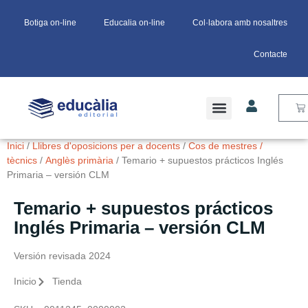
Botiga on-line
Educalia on-line
Col·labora amb nosaltres
Contacte
LLIBRES DE TEXT
Inici
/
Llibres d'oposicions per a docents
/
Cos de mestres /
tècnics
/
Anglès primària
/ Temario + supuestos prácticos Inglés
Primaria – versión CLM
Temario + supuestos prácticos
Inglés Primaria – versión CLM
Versión revisada 2024
Inicio
Tienda