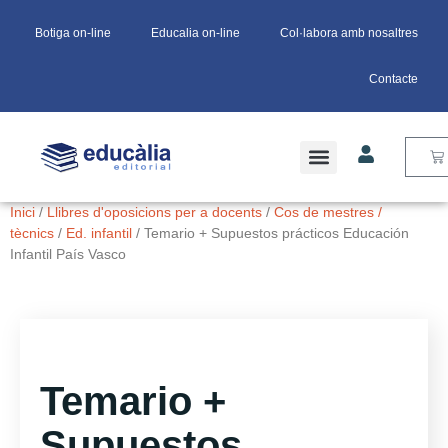
Botiga on-line
Educalia on-line
Col·labora amb nosaltres
Contacte
Inici
/
Llibres d'oposicions per a docents
/
Cos de mestres /
tècnics
/
Ed. infantil
/ Temario + Supuestos prácticos Educación
Infantil País Vasco
Temario +
Supuestos