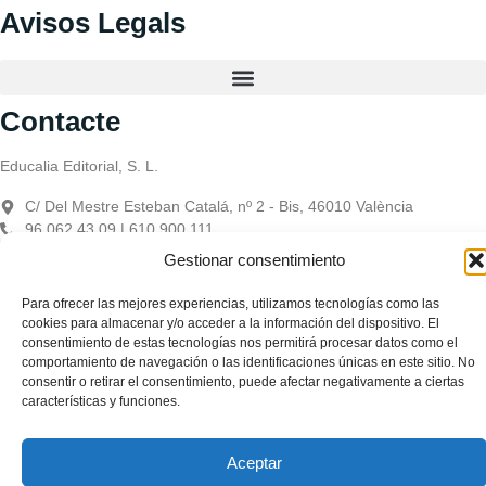
Avisos Legals
Contacte
Educalia Editorial, S. L.
C/ Del Mestre Esteban Catalá, nº 2 - Bis, 46010 València
96 062 43 09 | 610 900 111
educaliaeditorial@e-ducalia.com
Gestionar consentimiento
Registre Mercantil de València:
Para ofrecer las mejores experiencias, utilizamos tecnologías como las
cookies para almacenar y/o acceder a la información del dispositivo. El
Educàlia Editorial Sociedad Limitada – Presentación: Tomo 10411.
consentimiento de estas tecnologías nos permitirá procesar datos como el
Libro 7692. Hoja V-179332. Folio 113 – C.I.F. B-98958523
comportamiento de navegación o las identificaciones únicas en este sitio. No
consentir o retirar el consentimiento, puede afectar negativamente a ciertas
características y funciones.
Educàlia Editorial S.L. està adaptada en compliment de la LSSI-CE,
RGPD i LOPD. 2023 . Tots els drets reservats
Aceptar
Dissenyat per Mkolid