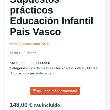
prácticos
Educación Infantil
País Vasco
Versión actualizada 2024
Inicio
Tienda
SKU:
_0009955_0000950
Categories:
Cos de mestres / tècnics
,
Ed. infantil
,
Llibres
d'oposicions per a docents
sol·licita més informació
148,00
€
Iva incluido