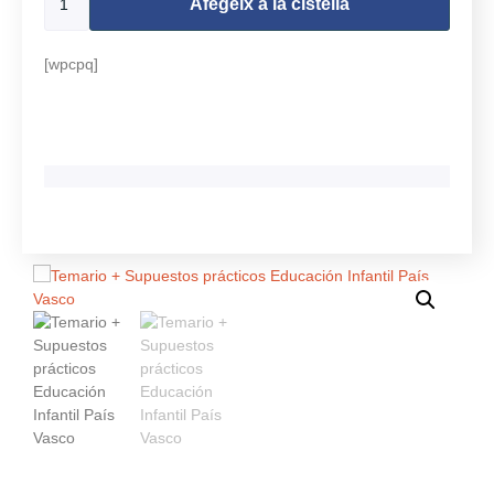
Afegeix a la cistella
[wpcpq]