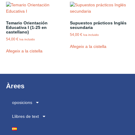
Temario Orientación
Supuestos prácticos Inglés
Educativa I (1-25 en
secundaria
castellano)
54,00
€
Iva incluido
54,00
€
Iva incluido
Afegeix a la cistella
Afegeix a la cistella
Àrees
oposicions
Llibres de text