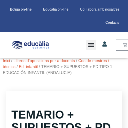
Botiga on-line
Educalia on-line
Col·labora amb nosaltres
Contacte
Inici
/
Llibres d'oposicions per a docents
/
Cos de mestres /
tècnics
/
Ed. infantil
/ TEMARIO + SUPUESTOS + PD TIPO 1
EDUCACIÓN INFANTIL (ANDALUCIA)
TEMARIO +
SUPUESTOS + PD