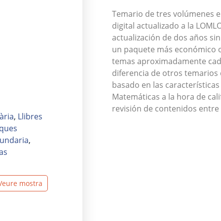
Temario de tres volúmenes en
digital actualizado a la LOML
actualización de dos años si
un paquete más económico o
temas aproximadamente cada
diferencia de otros temarios 
basado en las características
Matemáticas a la hora de cali
revisión de contenidos entre 
ària
,
Llibres
ques
undaria
,
as
Veure mostra