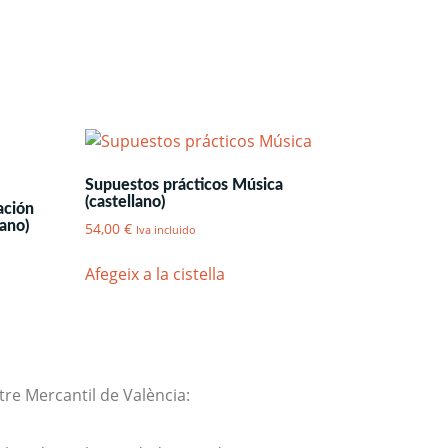
Supuestos prácticos Música
(castellano)
ación
lano)
54,00
€
Iva incluido
Afegeix a la cistella
tre Mercantil de València: