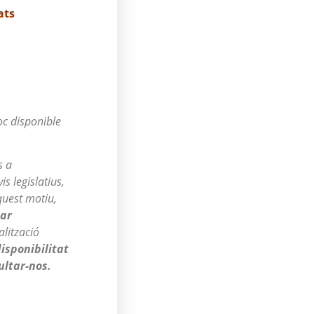
ats
oc disponible
s a
s legislatius,
quest motiu,
iar
lització
isponibilitat
ultar-nos.