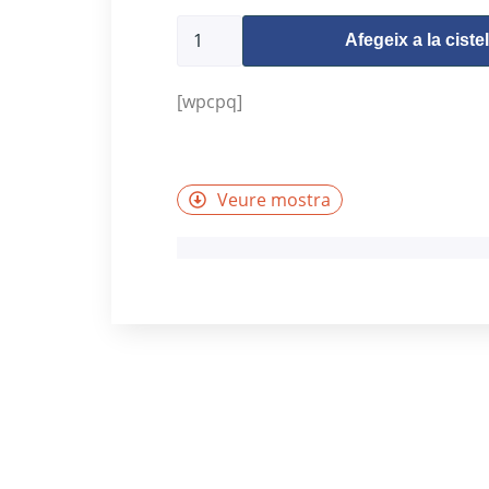
Afegeix a la cistel
[wpcpq]
Veure mostra