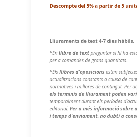
Descompte del 5% a partir de 5 unit
Lliuraments de text 4-7 dies hàbils.
*En
llibre de text
preguntar si hi ha est
per a comandes de grans quantitats
.
*Els
llibres d'oposicions
estan subjecte
actualitzacions constants a causa de canvi
normatives i millores de contingut. Per a
els terminis de lliurament poden var
temporalment durant els períodes d'actua
editorial.
Per a més informació sobre d
i temps d'enviament, no dubti a cons
9969 en estoc