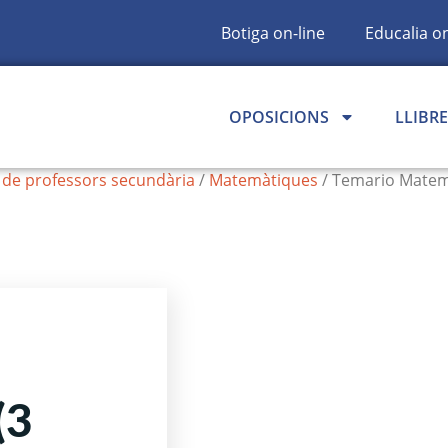
Botiga on-line
Educalia on
OPOSICIONS
LLIBRE
 de professors secundària
/
Matemàtiques
/ Temario Matemá
(3