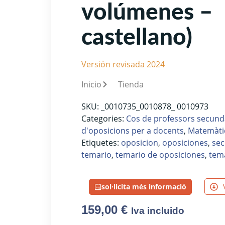
volúmenes –
castellano)
Versión revisada 2024
Inicio
Tienda
SKU:
_0010735_0010878_ 0010973
Categories:
Cos de professors secund
d'oposicions per a docents
,
Matemàti
Etiquetes:
oposicion
,
oposiciones
,
sec
temario
,
temario de oposiciones
,
tem
sol·licita més informació
159,00
€
Iva incluido