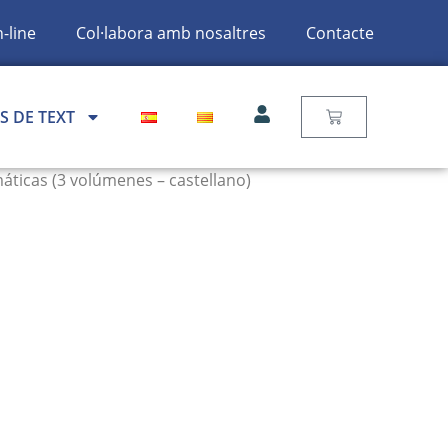
-line
Col·labora amb nosaltres
Contacte
S DE TEXT
ticas (3 volúmenes – castellano)