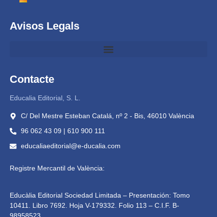
Avisos Legals
Contacte
Educalia Editorial, S. L.
C/ Del Mestre Esteban Catalá, nº 2 - Bis, 46010 València
96 062 43 09 | 610 900 111
educaliaeditorial@e-ducalia.com
Registre Mercantil de València:
Educàlia Editorial Sociedad Limitada – Presentación: Tomo
10411. Libro 7692. Hoja V-179332. Folio 113 – C.I.F. B-
98958523