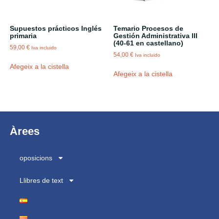
Supuestos prácticos Inglés
Temario Procesos de
primaria
Gestión Administrativa III
(40-61 en castellano)
59,00
€
Iva incluido
54,00
€
Iva incluido
Afegeix a la cistella
Afegeix a la cistella
Àrees
oposicions
Llibres de text