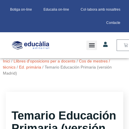
Botiga on-line
Educalia on-line
Col·labora amb nosaltres
Contacte
Inici
/
Llibres d'oposicions per a docents
/
Cos de mestres /
tècnics
/
Ed. primària
/ Temario Educación Primaria (versión
Madrid)
Temario Educación
Primaria (versión