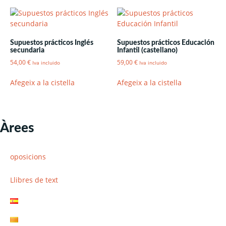
Supuestos prácticos Inglés
Supuestos prácticos Educación
secundaria
Infantil (castellano)
54,00
€
59,00
€
Iva incluido
Iva incluido
Afegeix a la cistella
Afegeix a la cistella
Àrees
oposicions
Llibres de text