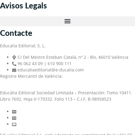
Avisos Legals
Contacte
Educalia Editorial, S. L.
C/ Del Mestre Esteban Catalá, nº 2 - Bis, 46010 València
96 062 43 09 | 610 900 111
educaliaeditorial@e-ducalia.com
Registre Mercantil de València:
Educàlia Editorial Sociedad Limitada – Presentación: Tomo 10411.
Libro 7692. Hoja V-179332. Folio 113 – C.I.F. B-98958523