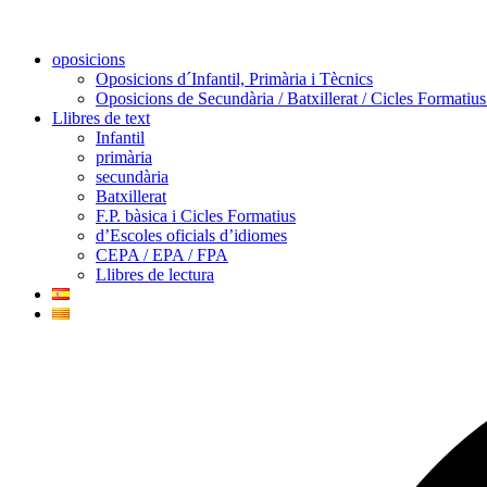
oposicions
Oposicions d´Infantil, Primària i Tècnics
Oposicions de Secundària / Batxillerat / Cicles Formatiu
Llibres de text
Infantil
primària
secundària
Batxillerat
F.P. bàsica i Cicles Formatius
d’Escoles oficials d’idiomes
CEPA / EPA / FPA
Llibres de lectura