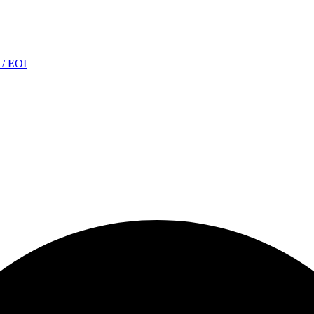
s / EOI