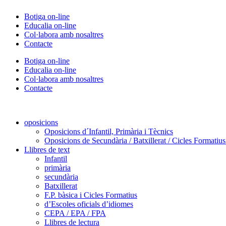
Vés
Botiga on-line
al
Educalia on-line
contingut
Col·labora amb nosaltres
Contacte
Botiga on-line
Educalia on-line
Col·labora amb nosaltres
Contacte
oposicions
Oposicions d´Infantil, Primària i Tècnics
Oposicions de Secundària / Batxillerat / Cicles Formatiu
Llibres de text
Infantil
primària
secundària
Batxillerat
F.P. bàsica i Cicles Formatius
d’Escoles oficials d’idiomes
CEPA / EPA / FPA
Llibres de lectura