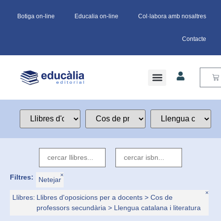
Botiga on-line
Educalia on-line
Col·labora amb nosaltres
Contacte
×
Filtres:
Netejar
×
Llibres
:
Llibres d'oposicions per a docents > Cos de
professors secundària > Llengua catalana i literatura