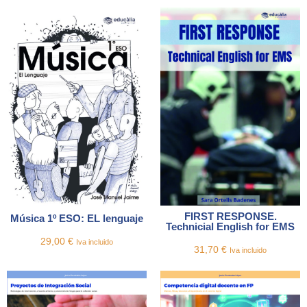
FIRST RESPONSE.
Música 1º ESO: EL lenguaje
Technicial English for EMS
29,00
€
Iva incluido
31,70
€
Iva incluido