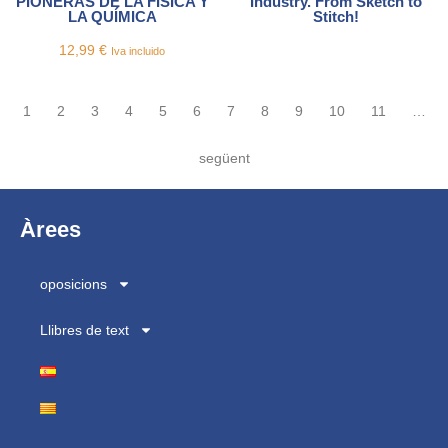
PIONERAS DE LA FÍSICA Y
Industry. From Sketch to
LA QUÍMICA
Stitch!
12,99
€
Iva incluido
1
2
3
4
5
6
7
8
9
10
11
…
següent
Àrees
oposicions
Llibres de text