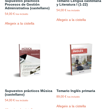
Supuestos prácticos
Temario Lengua castellana
Procesos de Gestión
y Literatura I (1-22)
Administrativa (castellano)
54,00
€
Iva incluido
54,00
€
Iva incluido
Afegeix a la cistella
Afegeix a la cistella
Supuestos prácticos Música
Temario Inglés primaria
(castellano)
89,00
€
Iva incluido
54,00
€
Iva incluido
Afegeix a la cistella