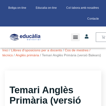
Botiga on-line
Educalia on-line
Col·labora amb nosaltres
Contacte
Inici
/
Llibres d'oposicions per a docents
/
Cos de mestres /
tècnics
/
Anglès primària
/ Temari Anglès Primària (versió Balears)
Temari Anglès
Primària (versió