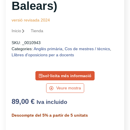
Balears)
versió revisada 2024
Inicio
Tienda
SKU:
_0010943
Categories:
Anglès primària
,
Cos de mestres / tècnics
,
Llibres d'oposicions per a docents
sol·licita més informació
Veure mostra
89,00
€
Iva incluido
Descompte del 5% a partir de 5 unitats