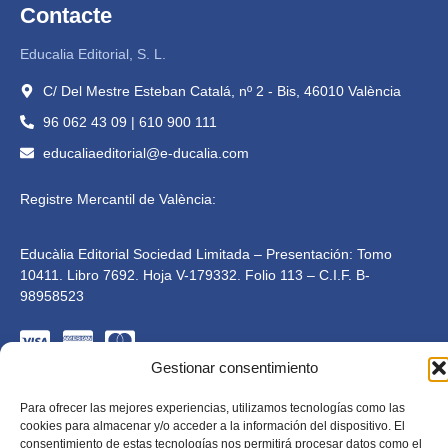
Contacte
Educalia Editorial, S. L.
C/ Del Mestre Esteban Catalá, nº 2 - Bis, 46010 València
96 062 43 09 | 610 900 111
educaliaeditorial@e-ducalia.com
Registre Mercantil de València:
Educàlia Editorial Sociedad Limitada – Presentación: Tomo
10411. Libro 7692. Hoja V-179332. Folio 113 – C.I.F. B-
98958523
Gestionar consentimiento
Para ofrecer las mejores experiencias, utilizamos tecnologías como las
cookies para almacenar y/o acceder a la información del dispositivo. El
Educàlia Editorial S.L. està adaptada en compliment de la LSSI-
consentimiento de estas tecnologías nos permitirá procesar datos como el