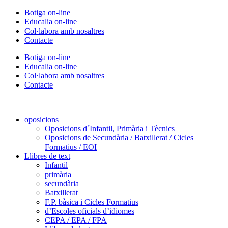
Vés
Botiga on-line
al
Educalia on-line
contingut
Col·labora amb nosaltres
Contacte
Botiga on-line
Educalia on-line
Col·labora amb nosaltres
Contacte
oposicions
Oposicions d´Infantil, Primària i Tècnics
Oposicions de Secundària / Batxillerat / Cicles
Formatius / EOI
Llibres de text
Infantil
primària
secundària
Batxillerat
F.P. bàsica i Cicles Formatius
d’Escoles oficials d’idiomes
CEPA / EPA / FPA