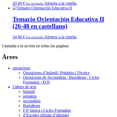
43,00
€
Afegeix a la cistella
Iva incluido
Temario Orientación Educativa II
(26-48 en castellano)
54,00
€
Afegeix a la cistella
Iva incluido
Llamada a la accion en todas las paginas
Àrees
oposicions
Oposicions d´Infantil, Primària i Tècnics
Oposicions de Secundària / Batxillerat / Cicles
Formatius / EOI
Llibres de text
Infantil
primària
secundària
Batxillerat
F.P. bàsica i Cicles Formatius
d’Escoles oficials d’idiomes