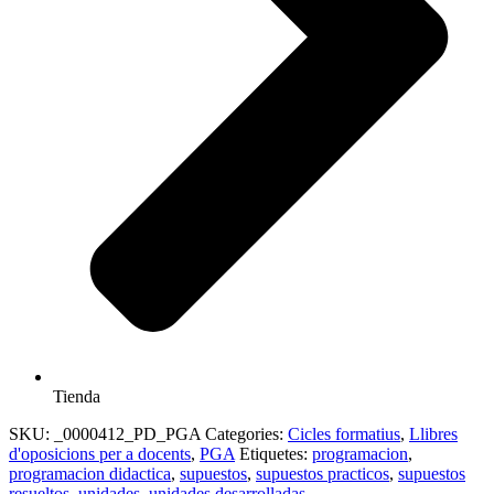
Tienda
SKU:
_0000412_PD_PGA
Categories:
Cicles formatius
,
Llibres
d'oposicions per a docents
,
PGA
Etiquetes:
programacion
,
programacion didactica
,
supuestos
,
supuestos practicos
,
supuestos
resueltos
,
unidades
,
unidades desarrolladas