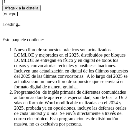
quantitat
de
Afegeix a la cistella
Supuestos
[wpcpq]
+
PD
Loading...
tipo
1
Inglés
Este paquete contiene:
primaria
Nuevo libro de supuestos prácticos son actualizados
LOMLOE y mejorados en el 2025. distribuidos por bloques
LOMLOE se entregan en físico y en digital de todos los
cursos y convocatorias recientes y posibles situaciones.
Incluyen una actualización en digital de los últimos supuestos
del 2025 de las últimas convocatorias. A lo largo del 2025 se
actualiza con un nuevo libro de supuestos que se enviará en
formato digital de manera gratuita.
Programación de inglés primaria de diferentes comunidades
autónomas donde aparece la especialidad, son de 6 a 12 Ud./
sdas en formato Word modificable realizadas en el 2024 y
2025, probada ya en oposiciones, incluye las defensas orales
de cada unidad y o Sda. Se envía directamente a través del
correo electrónico. Esta programación es de distribución
masiva, no es exclusiva por persona.