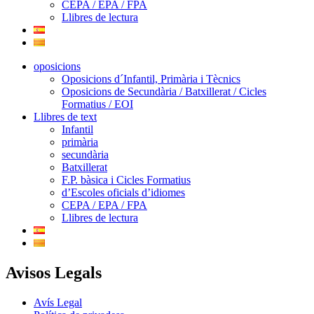
CEPA / EPA / FPA
Llibres de lectura
oposicions
Oposicions d´Infantil, Primària i Tècnics
Oposicions de Secundària / Batxillerat / Cicles
Formatius / EOI
Llibres de text
Infantil
primària
secundària
Batxillerat
F.P. bàsica i Cicles Formatius
d’Escoles oficials d’idiomes
CEPA / EPA / FPA
Llibres de lectura
Avisos Legals
Avís Legal