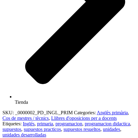
Tienda
SKU:
_0000002_PD_INGL_PRIM
Categories:
Anglès primària
,
Cos de mestres / tècnics
,
Llibres d'oposicions per a docents
Etiquetes:
Inglés
,
primaria
,
programacion
,
programacion didactica
,
supuestos
,
supuestos practicos
,
supuestos resueltos
,
unidades
,
unidades desarrolladas