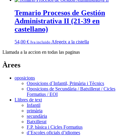
Temario Procesos de Gestión
Administrativa II (21-39 en
castellano)
54,00
€
Afegeix a la cistella
Iva incluido
Llamada a la accion en todas las paginas
Àrees
oposicions
Oposicions d´Infantil, Primària i Tècnics
Oposicions de Secundària / Batxillerat / Cicles
Formatius / EOI
Llibres de text
Infantil
primària
secundària
Batxillerat
F.P. bàsica i Cicles Formatius
d’Escoles oficials d’idiomes