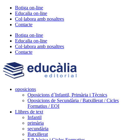
Vés
Botiga on-line
al
Educalia on-line
contingut
Col·labora amb nosaltres
Contacte
Botiga on-line
Educalia on-line
Col·labora amb nosaltres
Contacte
oposicions
Oposicions d´Infantil, Primària i Tècnics
Oposicions de Secundària / Batxillerat / Cicles
Formatius / EOI
Llibres de text
Infantil
primària
secundària
Batxillerat
F.P. bàsica i Cicles Formatius