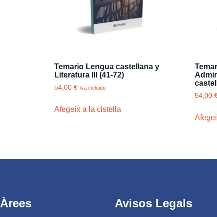
Temario Lengua castellana y
Temar
Literatura III (41-72)
Admini
castel
54,00
€
Iva incluido
54,00
Afegeix a la cistella
Afegeix
Àrees
Avisos Legals