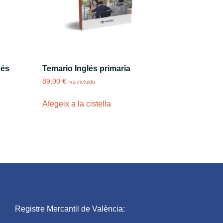
cés
Temario Inglés primaria
89,00
€
Iva incluido
Afegeix a la cistella
Registre Mercantil de València: