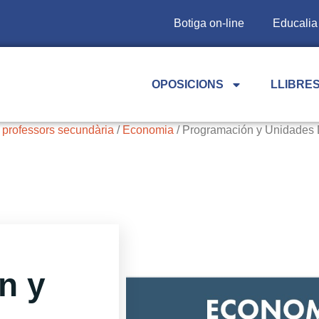
Botiga on-line
Educalia
OPOSICIONS
LLIBRES
 professors secundària
/
Economia
/ Programación y Unidades D
n y