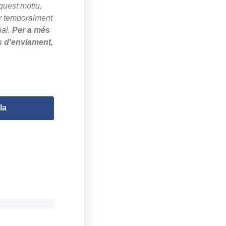
quest motiu,
r
temporalment
ial.
Per a més
s d'enviament,
la