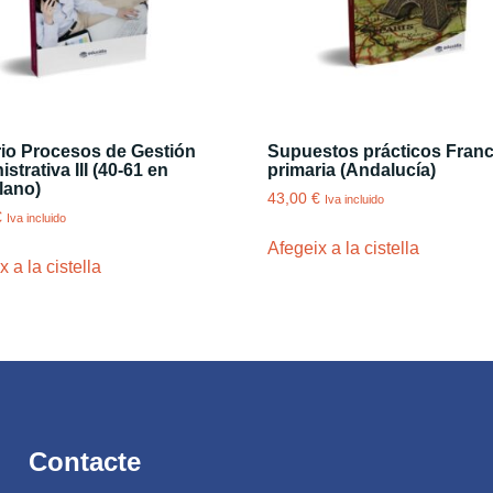
io Procesos de Gestión
Supuestos prácticos Fran
strativa III (40-61 en
primaria (Andalucía)
lano)
43,00
€
Iva incluido
€
Iva incluido
Afegeix a la cistella
 a la cistella
Contacte