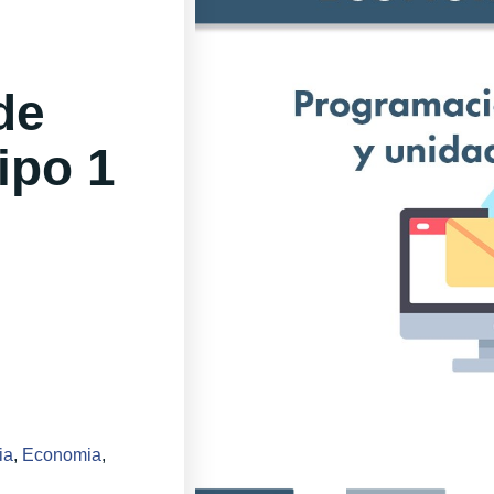
de
ipo 1
ia
,
Economia
,