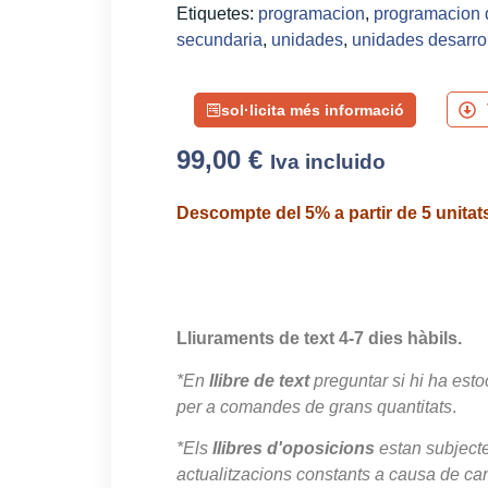
Etiquetes:
programacion
,
programacion 
secundaria
,
unidades
,
unidades desarro
sol·licita més informació
99,00
€
Iva incluido
Descompte del 5% a partir de 5 unitat
Lliuraments de text 4-7 dies hàbils.
*En
llibre de text
preguntar si hi ha esto
per a comandes de grans quantitats
.
*Els
llibres d'oposicions
estan subject
actualitzacions constants a causa de canv