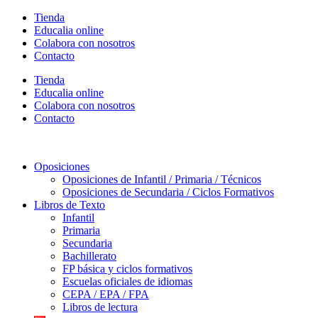
Ir
Tienda
al
Educalia online
contenido
Colabora con nosotros
Contacto
Tienda
Educalia online
Colabora con nosotros
Contacto
Oposiciones
Oposiciones de Infantil / Primaria / Técnicos
Oposiciones de Secundaria / Ciclos Formativos
Libros de Texto
Infantil
Primaria
Secundaria
Bachillerato
FP básica y ciclos formativos
Escuelas oficiales de idiomas
CEPA / EPA / FPA
Libros de lectura