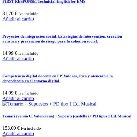
FIRST RESPONSE. Technicial English for EMS
31,70
€
Iva incluido
Añadir al carrito
Proyectos de integración social. Estrategias de intervención, creación
artística y prevención de riesgo para la cohesión social.
14,99
€
Iva incluido
Añadir al carrito
Competencia digital docente en FP. Valores, ética y atención a la
dependencia en el entorno digital.
14,99
€
Iva incluido
Añadir al carrito
Temari (versió C. Valenciana) + Supòsits (castellà) + PD tipus 1 Ed. Musical
153,00
€
Iva incluido
Añadir al carrito