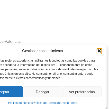
de Valencia:
Gestionar consentimiento
 Sociedad Limitada – Presentación:
 las mejores experiencias, utilizamos tecnologías como las cookies para
7692. Hoja V-179332. Folio 113 –
o acceder a la información del dispositivo. El consentimiento de estas
 nos permitirá procesar datos como el comportamiento de navegación o las
ones únicas en este sitio. No consentir o retirar el consentimiento, puede
tivamente a ciertas características y funciones.
ceptar
Denegar
Ver preferencias
Política de cookies
Política de Privacidad
Aviso Legal