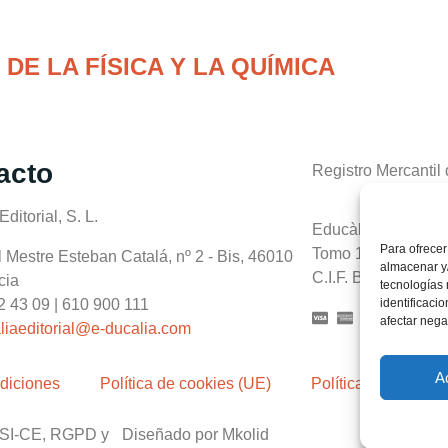
DE LA FÍSICA Y LA QUÍMICA
acto
Registro Mercantil 
ditorial, S. L.
Educàlia Editorial
Para ofrecer
Tomo 10411. Libro 
 Mestre Esteban Catalá, nº 2 - Bis, 46010
almacenar y/
C.I.F. B-98958523
cia
tecnologías
identificaci
2 43 09 | 610 900 111
afectar nega
liaeditorial@e-ducalia.com
A
diciones
Política de cookies (UE)
Política de envío
LSSI-CE, RGPD y
Diseñado por Mkolid