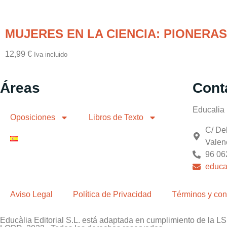
MUJERES EN LA CIENCIA: PIONERAS 
12,99
€
Iva incluido
Áreas
Cont
Educalia E
Oposiciones
Libros de Texto
C/ Del
Valen
96 06
educa
Aviso Legal
Política de Privacidad
Términos y con
Educàlia Editorial S.L. está adaptada en cumplimiento de la 