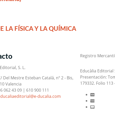
E LA FÍSICA Y LA QUÍMICA
acto
Registro Mercantil
ditorial, S. L.
Educàlia Editorial
Presentación: Tom
/ Del Mestre Esteban Catalá, nº 2 - Bis,
179332. Folio 113 
10 Valencia
6 062 43 09 | 610 900 111
ducaliaeditorial@e-ducalia.com