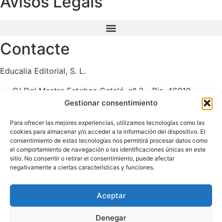
Avisos Legals
Contacte
Educalia Editorial, S. L.
C/ Del Mestre Esteban Catalá, nº 2 - Bis, 46010
València
Gestionar consentimiento
96 062 43 09 | 610 900 111
Para ofrecer las mejores experiencias, utilizamos tecnologías como las
educaliaeditorial@e-ducalia.com
cookies para almacenar y/o acceder a la información del dispositivo. El
Registre Mercantil de València:
consentimiento de estas tecnologías nos permitirá procesar datos como
el comportamiento de navegación o las identificaciones únicas en este
sitio. No consentir o retirar el consentimiento, puede afectar
Educàlia Editorial Sociedad Limitada – Presentación: Tomo
negativamente a ciertas características y funciones.
10411. Libro 7692. Hoja V-179332. Folio 113 – C.I.F. B-
98958523
Aceptar
Denegar