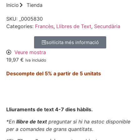
Inicio
Tienda
SKU:
_0005830
Categories:
Francès
,
Llibres de Text
,
Secundària
sol·licita més informació
Veure mostra
19,97
€
Iva incluido
Descompte del 5% a partir de 5 unitats
Lliuraments de text 4-7 dies hàbils.
*En
llibre de text
preguntar si hi ha estoc disponible
per a comandes de grans quantitats
.