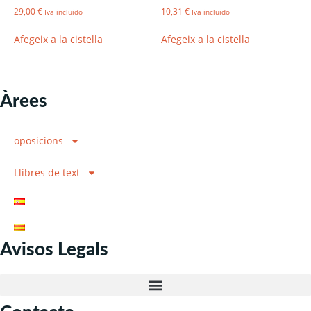
29,00
€
10,31
€
Iva incluido
Iva incluido
Afegeix a la cistella
Afegeix a la cistella
Àrees
oposicions
Llibres de text
Avisos Legals