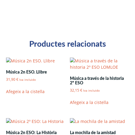
Productes relacionats
Música 2n ESO. Llibre
Música a través de la historia
31,90
€
Iva incluido
2º ESO
32,15
€
Afegeix a la cistella
Iva incluido
Afegeix a la cistella
Música 2n ESO: La Història
La mochila de la amistad