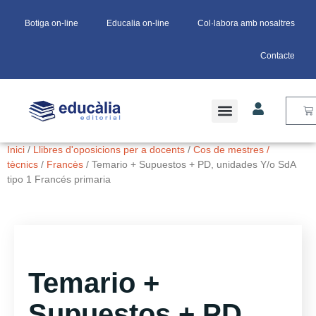
Botiga on-line
Educalia on-line
Col·labora amb nosaltres
Contacte
Inici
/
Llibres d'oposicions per a docents
/
Cos de mestres /
tècnics
/
Francès
/ Temario + Supuestos + PD, unidades Y/o SdA
tipo 1 Francés primaria
Temario +
Supuestos + PD,