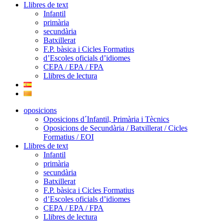
Llibres de text
Infantil
primària
secundària
Batxillerat
F.P. bàsica i Cicles Formatius
d’Escoles oficials d’idiomes
CEPA / EPA / FPA
Llibres de lectura
oposicions
Oposicions d´Infantil, Primària i Tècnics
Oposicions de Secundària / Batxillerat / Cicles
Formatius / EOI
Llibres de text
Infantil
primària
secundària
Batxillerat
F.P. bàsica i Cicles Formatius
d’Escoles oficials d’idiomes
CEPA / EPA / FPA
Llibres de lectura