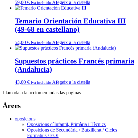
59,00
€
Afegeix a la cistella
Iva incluido
Temario Orientación Educativa III
(49-68 en castellano)
54,00
€
Afegeix a la cistella
Iva incluido
Supuestos prácticos Francés primaria
(Andalucía)
43,00
€
Afegeix a la cistella
Iva incluido
Llamada a la accion en todas las paginas
Àrees
oposicions
Oposicions d´Infantil, Primària i Tècnics
Oposicions de Secundària / Batxillerat / Cicles
Formatius / EOI