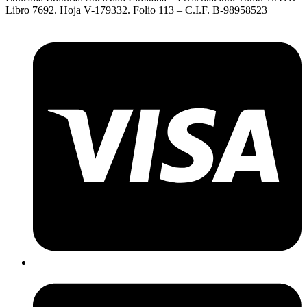
Libro 7692. Hoja V-179332. Folio 113 – C.I.F. B-98958523