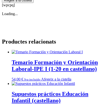
Afegeix a la cistella
Temario
[wpcpq]
+
supuestos
Loading...
+
PD
tipo
1
Educación
Infantil
Productes relacionats
(versión
CLM)
Temario Formación y Orientación
Laboral-IPE I (1-20 en castellano)
54,00
€
Afegeix a la cistella
Iva incluido
Supuestos prácticos Educación
Infantil (castellano)