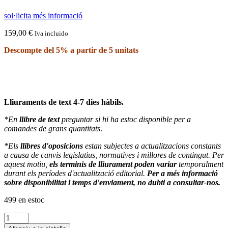
sol·licita més informació
159,00
€
Iva incluido
Descompte del 5% a partir de 5 unitats
Lliuraments de text 4-7 dies hàbils.
*En
llibre de text
preguntar si hi ha estoc disponible per a
comandes de grans quantitats
.
*Els
llibres d'oposicions
estan subjectes a actualitzacions constants
a causa de canvis legislatius, normatives i millores de contingut. Per
aquest motiu,
els terminis de lliurament poden variar
temporalment
durant els períodes d'actualització editorial.
Per a més informació
sobre disponibilitat i temps d'enviament, no dubti a consultar-nos.
499 en estoc
quantitat
de