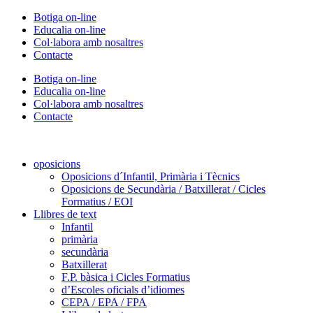
Vés
Botiga on-line
al
Educalia on-line
contingut
Col·labora amb nosaltres
Contacte
Botiga on-line
Educalia on-line
Col·labora amb nosaltres
Contacte
oposicions
Oposicions d´Infantil, Primària i Tècnics
Oposicions de Secundària / Batxillerat / Cicles
Formatius / EOI
Llibres de text
Infantil
primària
secundària
Batxillerat
F.P. bàsica i Cicles Formatius
d’Escoles oficials d’idiomes
CEPA / EPA / FPA