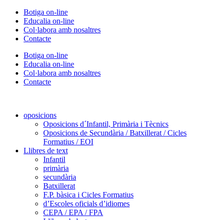
Vés
Botiga on-line
al
Educalia on-line
contingut
Col·labora amb nosaltres
Contacte
Botiga on-line
Educalia on-line
Col·labora amb nosaltres
Contacte
oposicions
Oposicions d´Infantil, Primària i Tècnics
Oposicions de Secundària / Batxillerat / Cicles
Formatius / EOI
Llibres de text
Infantil
primària
secundària
Batxillerat
F.P. bàsica i Cicles Formatius
d’Escoles oficials d’idiomes
CEPA / EPA / FPA