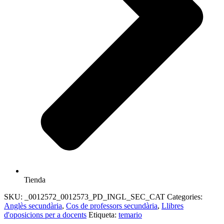
Tienda
SKU:
_0012572_0012573_PD_INGL_SEC_CAT
Categories:
Anglès secundària
,
Cos de professors secundària
,
Llibres
d'oposicions per a docents
Etiqueta:
temario