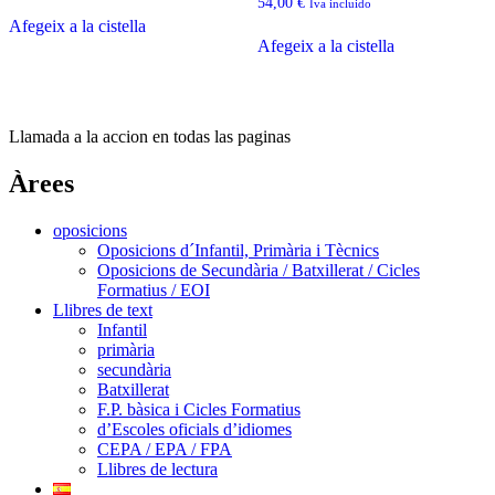
54,00
€
Iva incluido
Afegeix a la cistella
Afegeix a la cistella
Llamada a la accion en todas las paginas
Àrees
oposicions
Oposicions d´Infantil, Primària i Tècnics
Oposicions de Secundària / Batxillerat / Cicles
Formatius / EOI
Llibres de text
Infantil
primària
secundària
Batxillerat
F.P. bàsica i Cicles Formatius
d’Escoles oficials d’idiomes
CEPA / EPA / FPA
Llibres de lectura