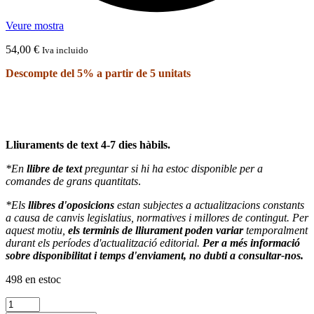
Veure mostra
54,00
€
Iva incluido
Descompte del 5% a partir de 5 unitats
Lliuraments de text 4-7 dies hàbils.
*En
llibre de text
preguntar si hi ha estoc disponible per a
comandes de grans quantitats
.
*Els
llibres d'oposicions
estan subjectes a actualitzacions constants
a causa de canvis legislatius, normatives i millores de contingut. Per
aquest motiu,
els terminis de lliurament poden variar
temporalment
durant els períodes d'actualització editorial.
Per a més informació
sobre disponibilitat i temps d'enviament, no dubti a consultar-nos.
498 en estoc
quantitat