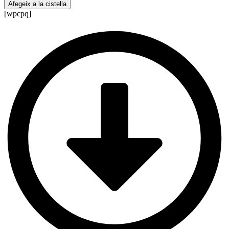
de
Afegeix a la cistella
Temari
[wpcpq]
Matemàtiques
II
-
versió
català
(25-
49)