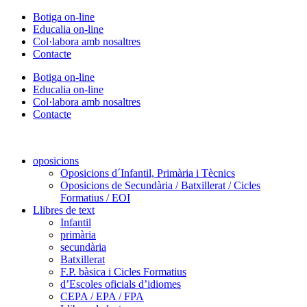
Vés
Botiga on-line
al
Educalia on-line
contingut
Col·labora amb nosaltres
Contacte
Botiga on-line
Educalia on-line
Col·labora amb nosaltres
Contacte
oposicions
Oposicions d´Infantil, Primària i Tècnics
Oposicions de Secundària / Batxillerat / Cicles
Formatius / EOI
Llibres de text
Infantil
primària
secundària
Batxillerat
F.P. bàsica i Cicles Formatius
d’Escoles oficials d’idiomes
CEPA / EPA / FPA