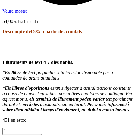
Veure mostra
54,00
€
Iva incluido
Descompte del 5% a partir de 5 unitats
Lliuraments de text 4-7 dies hàbils.
*En
llibre de text
preguntar si hi ha estoc disponible per a
comandes de grans quantitats
.
*Els
llibres d'oposicions
estan subjectes a actualitzacions constants
a causa de canvis legislatius, normatives i millores de contingut. Per
aquest motiu,
els terminis de lliurament poden variar
temporalment
durant els períodes d'actualització editorial.
Per a més informació
sobre disponibilitat i temps d'enviament, no dubti a consultar-nos.
451 en estoc
quantitat