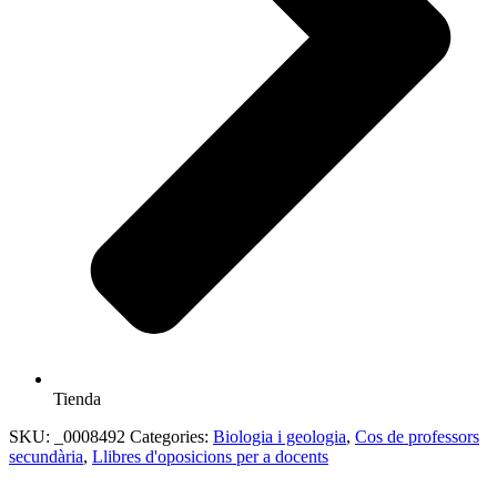
Tienda
SKU:
_0008492
Categories:
Biologia i geologia
,
Cos de professors
secundària
,
Llibres d'oposicions per a docents