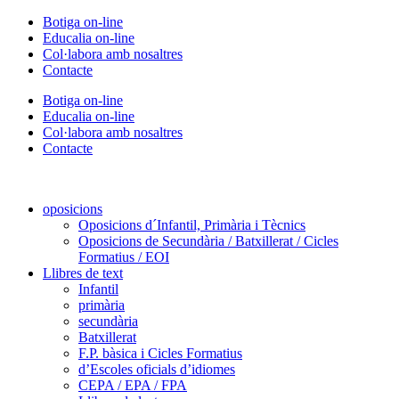
Vés
Botiga on-line
al
Educalia on-line
contingut
Col·labora amb nosaltres
Contacte
Botiga on-line
Educalia on-line
Col·labora amb nosaltres
Contacte
oposicions
Oposicions d´Infantil, Primària i Tècnics
Oposicions de Secundària / Batxillerat / Cicles
Formatius / EOI
Llibres de text
Infantil
primària
secundària
Batxillerat
F.P. bàsica i Cicles Formatius
d’Escoles oficials d’idiomes
CEPA / EPA / FPA