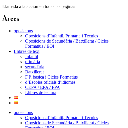
Llamada a la accion en todas las paginas
Àrees
oposicions
Oposicions d´Infantil, Primària i Tècnics
Oposicions de Secundària / Batxillerat / Cicles
Formatius / EOI
Llibres de text
Infantil
primària
secundària
Batxillerat
F.P. bàsica i Cicles Formatius
d’Escoles oficials d’idiomes
CEPA / EPA / FPA
Llibres de lectura
oposicions
Oposicions d´Infantil, Primària i Tècnics
Oposicions de Secundària / Batxillerat / Cicles
Formatius / EOI