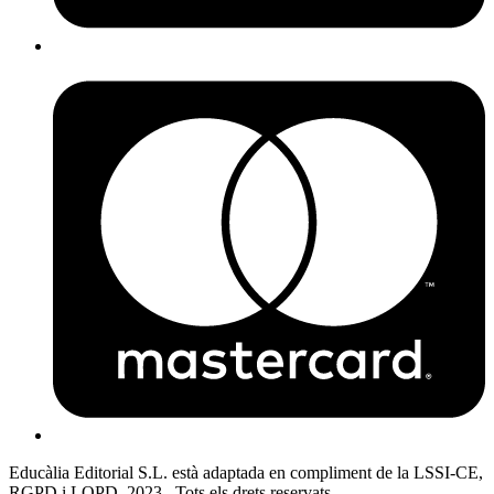
Educàlia Editorial S.L. està adaptada en compliment de la LSSI-CE,
RGPD i LOPD. 2023 . Tots els drets reservats