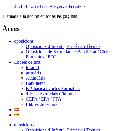
38,45
€
Afegeix a la cistella
Iva incluido
Llamada a la accion en todas las paginas
Àrees
oposicions
Oposicions d´Infantil, Primària i Tècnics
Oposicions de Secundària / Batxillerat / Cicles
Formatius / EOI
Llibres de text
Infantil
primària
secundària
Batxillerat
F.P. bàsica i Cicles Formatius
d’Escoles oficials d’idiomes
CEPA / EPA / FPA
Llibres de lectura
oposicions
Oposicions d´Infantil, Primària i Tècnics