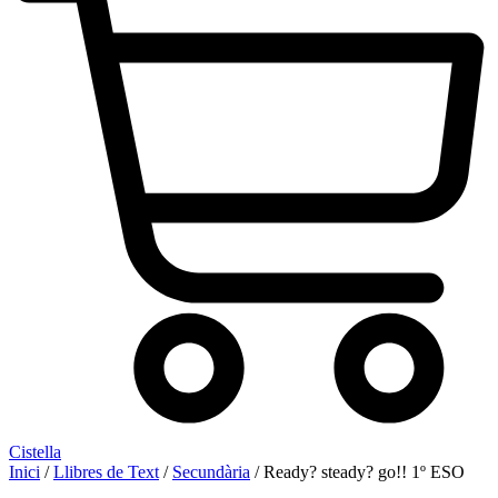
Cistella
Inici
/
Llibres de Text
/
Secundària
/ Ready? steady? go!! 1º ESO