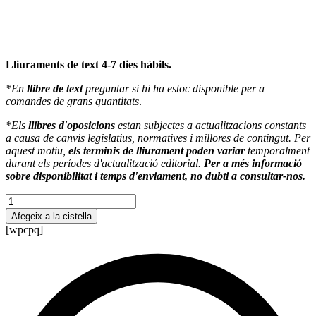
Lliuraments de text 4-7 dies hàbils.
*En
llibre de text
preguntar si hi ha estoc disponible per a
comandes de grans quantitats
.
*Els
llibres d'oposicions
estan subjectes a actualitzacions constants
a causa de canvis legislatius, normatives i millores de contingut. Per
aquest motiu,
els terminis de lliurament poden variar
temporalment
durant els períodes d'actualització editorial.
Per a més informació
sobre disponibilitat i temps d'enviament, no dubti a consultar-nos.
quantitat
de
Afegeix a la cistella
Ready?
[wpcpq]
steady?
go!!
1º
ESO