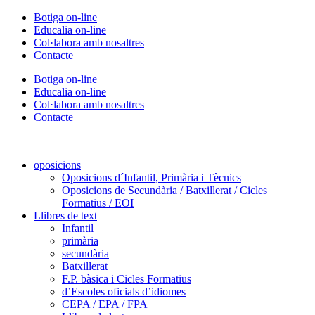
Vés
Botiga on-line
al
Educalia on-line
contingut
Col·labora amb nosaltres
Contacte
Botiga on-line
Educalia on-line
Col·labora amb nosaltres
Contacte
oposicions
Oposicions d´Infantil, Primària i Tècnics
Oposicions de Secundària / Batxillerat / Cicles
Formatius / EOI
Llibres de text
Infantil
primària
secundària
Batxillerat
F.P. bàsica i Cicles Formatius
d’Escoles oficials d’idiomes
CEPA / EPA / FPA