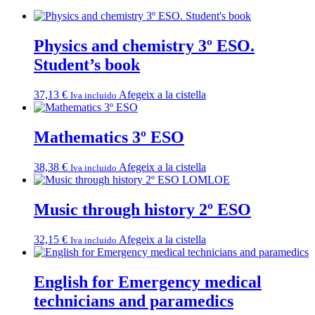
Physics and chemistry 3º ESO.
Student’s book
37,13
€
Afegeix a la cistella
Iva incluido
Mathematics 3º ESO
38,38
€
Afegeix a la cistella
Iva incluido
Music through history 2º ESO
32,15
€
Afegeix a la cistella
Iva incluido
English for Emergency medical
technicians and paramedics