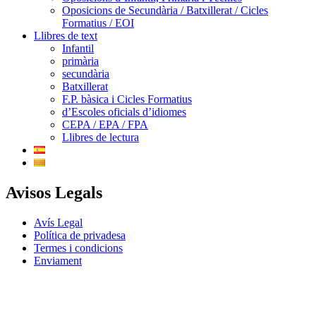
Oposicions de Secundària / Batxillerat / Cicles
Formatius / EOI
Llibres de text
Infantil
primària
secundària
Batxillerat
F.P. bàsica i Cicles Formatius
d’Escoles oficials d’idiomes
CEPA / EPA / FPA
Llibres de lectura
Avisos Legals
Avís Legal
Política de privadesa
Termes i condicions
Enviament