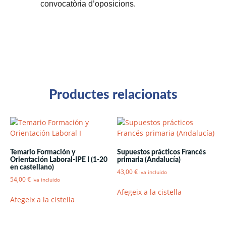
convocatòria d’oposicions.
Productes relacionats
Temario Formación y
Supuestos prácticos Francés
Orientación Laboral-IPE I (1-20
primaria (Andalucía)
en castellano)
43,00
€
Iva incluido
54,00
€
Iva incluido
Afegeix a la cistella
Afegeix a la cistella