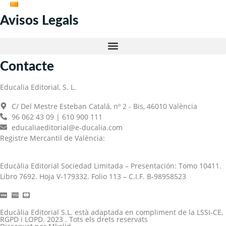
Avisos Legals
Contacte
Educalia Editorial, S. L.
C/ Del Mestre Esteban Catalá, nº 2 - Bis, 46010 València
96 062 43 09 | 610 900 111
educaliaeditorial@e-ducalia.com
Registre Mercantil de València:
Educàlia Editorial Sociedad Limitada – Presentación: Tomo 10411.
Libro 7692. Hoja V-179332. Folio 113 – C.I.F. B-98958523
Educàlia Editorial S.L. està adaptada en compliment de la LSSI-CE,
RGPD i LOPD. 2023 . Tots els drets reservats