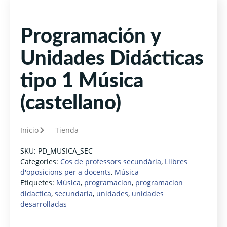
Programación y
Unidades Didácticas
tipo 1 Música
(castellano)
Inicio
Tienda
SKU:
PD_MUSICA_SEC
Categories:
Cos de professors secundària
,
Llibres
d'oposicions per a docents
,
Música
Etiquetes:
Música
,
programacion
,
programacion
didactica
,
secundaria
,
unidades
,
unidades
desarrolladas