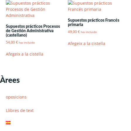
Supuestos prácticos Francés
primaria
Supuestos prácticos Procesos
de Gestión Administrativa
49,00
€
Iva incluido
(castellano)
54,00
€
Afegeix a la cistella
Iva incluido
Afegeix a la cistella
Àrees
oposicions
Llibres de text