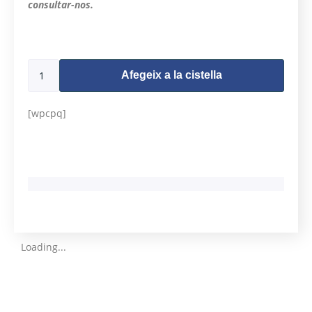
consultar-nos.
9995 en estoc
Afegeix a la cistella
[wpcpq]
Loading...