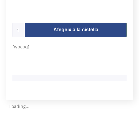
493 en estoc
Afegeix a la cistella
[wpcpq]
Loading...