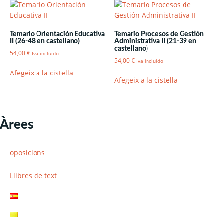
Temario Orientación Educativa
Temario Procesos de Gestión
II (26-48 en castellano)
Administrativa II (21-39 en
castellano)
54,00
€
Iva incluido
54,00
€
Iva incluido
Afegeix a la cistella
Afegeix a la cistella
Àrees
oposicions
Llibres de text