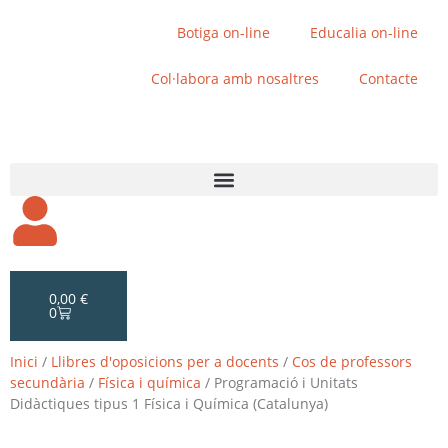
Botiga on-line
Educalia on-line
Col·labora amb nosaltres
Contacte
0,00
€
0
Inici
/
Llibres d'oposicions per a docents
/
Cos de professors
secundària
/
Física i química
/ Programació i Unitats
Didàctiques tipus 1 Física i Química (Catalunya)