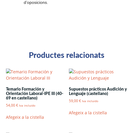
d’oposicions.
Productes relacionats
Temario Formación y
Supuestos prácticos Audición y
Orientación Laboral-IPE III (40-
Lenguaje (castellano)
69 en castellano)
59,00
€
Iva incluido
54,00
€
Iva incluido
Afegeix a la cistella
Afegeix a la cistella