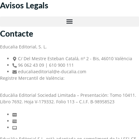
Avisos Legals
Contacte
Educalia Editorial, S. L.
C/ Del Mestre Esteban Catalá, nº 2 - Bis, 46010 València
96 062 43 09 | 610 900 111
educaliaeditorial@e-ducalia.com
Registre Mercantil de València:
Educàlia Editorial Sociedad Limitada – Presentación: Tomo 10411.
Libro 7692. Hoja V-179332. Folio 113 – C.I.F. B-98958523
Educàlia Editorial S.L. està adaptada en compliment de la LSSI-CE,