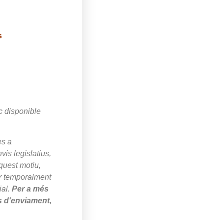
s
c disponible
es a
is legislatius,
quest motiu,
r
temporalment
ial.
Per a més
s d'enviament,