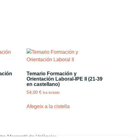
ación
Temario Formación y
Orientación Laboral-IPE II (21-39
en castellano)
54,00
€
Iva incluido
Afegeix a la cistella
tre Mercantil de València: