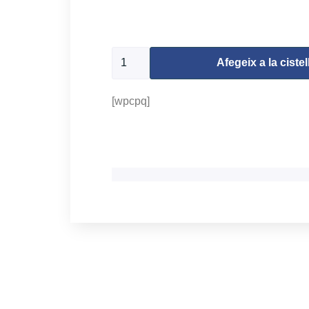
500 en estoc
Afegeix a la cistel
[wpcpq]