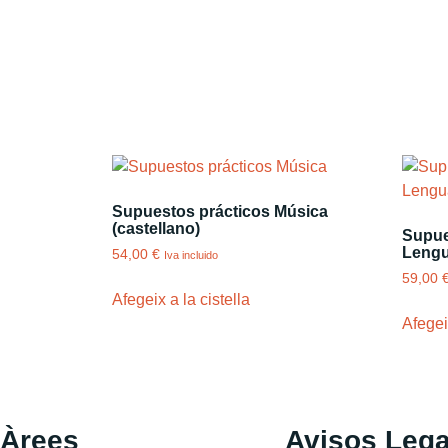
Supuestos prácticos Música
(castellano)
Supue
Lengu
54,00
€
Iva incluido
59,00
Afegeix a la cistella
Afegeix
Àrees
Avisos Lega