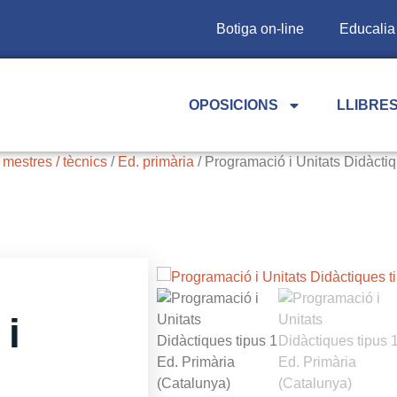
Botiga on-line
Educalia
OPOSICIONS
LLIBRES
mestres / tècnics
/
Ed. primària
/ Programació i Unitats Didàctiq
i