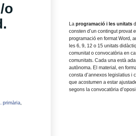
/o
d.
La
programació i les unitats
d
consten d’un contingut provat 
programació en format Word, a
les 6, 9, 12 o 15 unitats didàcti
comunitat o convocatòria en cat
comunitats. Cada una està ada
autònoma. El material, en forma
consta d’annexos legislatius i
que acostumen a estar ajustade
segons la convocatòria d’oposi
. primària
,