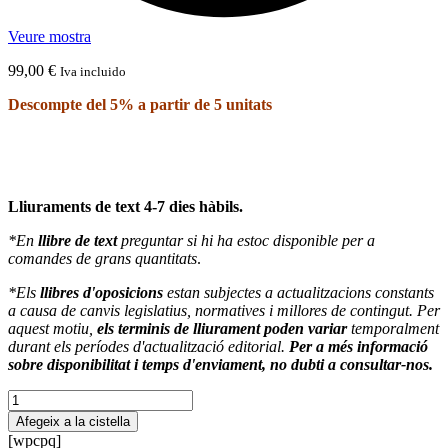
Veure mostra
99,00
€
Iva incluido
Descompte del 5% a partir de 5 unitats
Lliuraments de text 4-7 dies hàbils.
*En
llibre de text
preguntar si hi ha estoc disponible per a
comandes de grans quantitats
.
*Els
llibres d'oposicions
estan subjectes a actualitzacions constants
a causa de canvis legislatius, normatives i millores de contingut. Per
aquest motiu,
els terminis de lliurament poden variar
temporalment
durant els períodes d'actualització editorial.
Per a més informació
sobre disponibilitat i temps d'enviament, no dubti a consultar-nos.
quantitat
de
Afegeix a la cistella
Programació
[wpcpq]