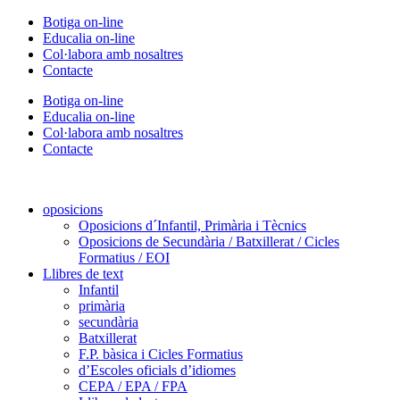
Vés
Botiga on-line
al
Educalia on-line
contingut
Col·labora amb nosaltres
Contacte
Botiga on-line
Educalia on-line
Col·labora amb nosaltres
Contacte
oposicions
Oposicions d´Infantil, Primària i Tècnics
Oposicions de Secundària / Batxillerat / Cicles
Formatius / EOI
Llibres de text
Infantil
primària
secundària
Batxillerat
F.P. bàsica i Cicles Formatius
d’Escoles oficials d’idiomes
CEPA / EPA / FPA