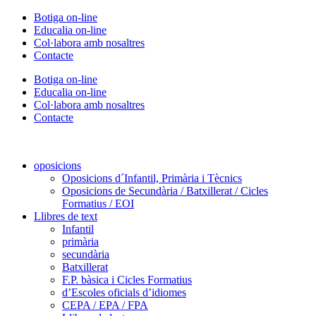
Vés
Botiga on-line
al
Educalia on-line
contingut
Col·labora amb nosaltres
Contacte
Botiga on-line
Educalia on-line
Col·labora amb nosaltres
Contacte
oposicions
Oposicions d´Infantil, Primària i Tècnics
Oposicions de Secundària / Batxillerat / Cicles
Formatius / EOI
Llibres de text
Infantil
primària
secundària
Batxillerat
F.P. bàsica i Cicles Formatius
d’Escoles oficials d’idiomes
CEPA / EPA / FPA