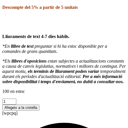
Descompte del 5% a partir de 5 unitats
Lliuraments de text 4-7 dies hàbils.
*En
llibre de text
preguntar si hi ha estoc disponible per a
comandes de grans quantitats
.
*Els
llibres d'oposicions
estan subjectes a actualitzacions constants
a causa de canvis legislatius, normatives i millores de contingut. Per
aquest motiu,
els terminis de lliurament poden variar
temporalment
durant els períodes d'actualització editorial.
Per a més informació
sobre disponibilitat i temps d'enviament, no dubti a consultar-nos.
100 en estoc
quantitat
de
Afegeix a la cistella
Organización
[wpcpq]
del
transporte
de