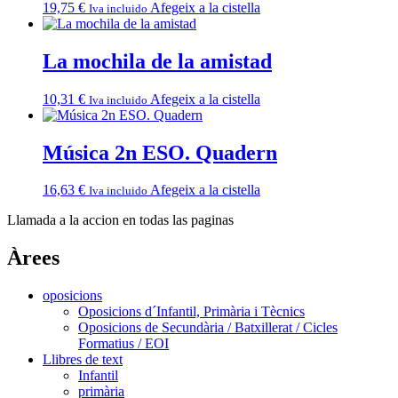
19,75
€
Afegeix a la cistella
Iva incluido
La mochila de la amistad
10,31
€
Afegeix a la cistella
Iva incluido
Música 2n ESO. Quadern
16,63
€
Afegeix a la cistella
Iva incluido
Llamada a la accion en todas las paginas
Àrees
oposicions
Oposicions d´Infantil, Primària i Tècnics
Oposicions de Secundària / Batxillerat / Cicles
Formatius / EOI
Llibres de text
Infantil
primària