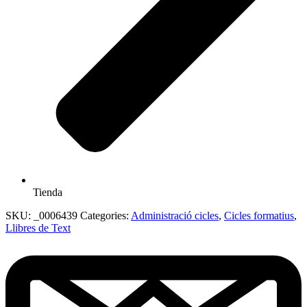
Tienda
SKU:
_0006439
Categories:
Administració cicles
,
Cicles formatius
,
Llibres de Text