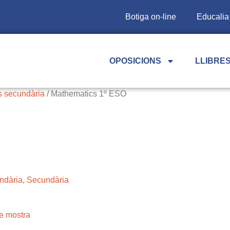
Botiga on-line
Educalia
OPOSICIONS
LLIBRES
 secundària
/ Mathematics 1º ESO
ndària
,
Secundària
e mostra