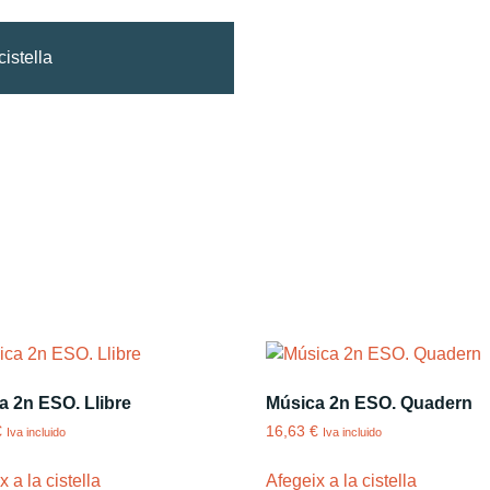
cistella
a 2n ESO. Llibre
Música 2n ESO. Quadern
€
16,63
€
Iva incluido
Iva incluido
 a la cistella
Afegeix a la cistella