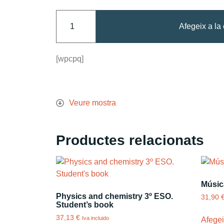
Afegeix a la 
[wpcpq]
Veure mostra
Productes relacionats
Músic
Physics and chemistry 3º ESO.
31,90
Student’s book
37,13
€
Iva incluido
Afegeix