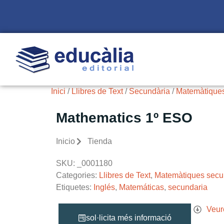
Inici
/
Llibres de Text
/
Secundària
/
Matemàtiques
Mathematics 1º ESO
Inicio
Tienda
SKU:
_0001180
Categories:
Llibres de Text
,
Matemàtiques secu
Etiquetes:
Inglés
,
Matemáticas
,
secundaria
Veur
sol·licita més informació