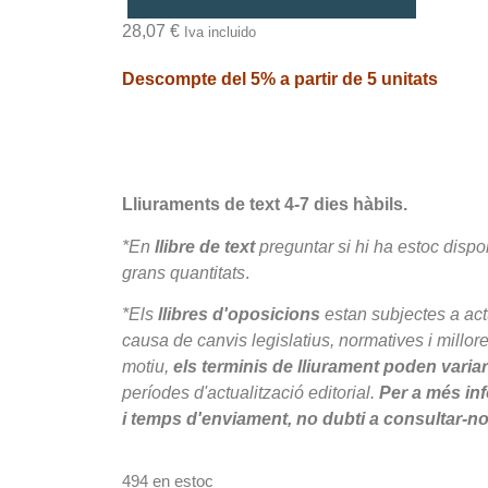
28,07
€
Iva incluido
Descompte del 5% a partir de 5 unitats
Lliuraments de text 4-7 dies hàbils.
*En
llibre de text
preguntar si hi ha estoc disp
grans quantitats
.
*Els
llibres d'oposicions
estan subjectes a act
causa de canvis legislatius, normatives i millor
motiu,
els terminis de lliurament poden variar
períodes d'actualització editorial.
Per a més inf
i temps d'enviament, no dubti a consultar-no
494 en estoc