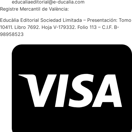
educaliaeditorial@e-ducalia.com
Registre Mercantil de València:
Educàlia Editorial Sociedad Limitada – Presentación: Tomo
10411. Libro 7692. Hoja V-179332. Folio 113 – C.I.F. B-
98958523