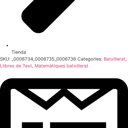
Tienda
SKU:
_0006734_0006735_0006736
Categories:
Batxillerat
,
Llibres de Text
,
Matemàtiques batxillerat