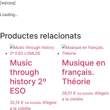
[wpcpq]
Loading...
Productes relacionats
Music
Musique en
through
français.
history 2º
Théorie
ESO
28,01
€
Afegeix
Iva incluido
a la cistella
32,15
€
Afegeix
Iva incluido
a la cistella