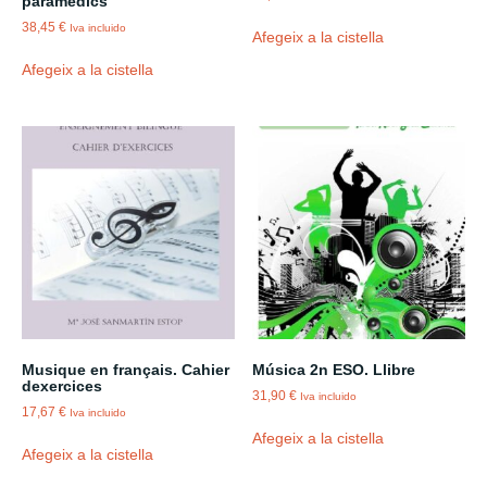
paramedics
38,45
€
Iva incluido
Afegeix a la cistella
Afegeix a la cistella
Musique en français. Cahier
Música 2n ESO. Llibre
dexercices
31,90
€
Iva incluido
17,67
€
Iva incluido
Afegeix a la cistella
Afegeix a la cistella