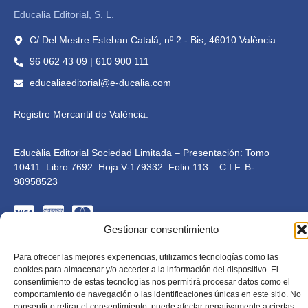
Educalia Editorial, S. L.
C/ Del Mestre Esteban Catalá, nº 2 - Bis, 46010 València
96 062 43 09 | 610 900 111
educaliaeditorial@e-ducalia.com
Registre Mercantil de València:
Educàlia Editorial Sociedad Limitada – Presentación: Tomo
10411. Libro 7692. Hoja V-179332. Folio 113 – C.I.F. B-
98958523
Gestionar consentimiento
Para ofrecer las mejores experiencias, utilizamos tecnologías como las
cookies para almacenar y/o acceder a la información del dispositivo. El
consentimiento de estas tecnologías nos permitirá procesar datos como el
Educàlia Editorial S.L. està adaptada en compliment de la LSSI-
CE, RGPD i LOPD. 2023 . Tots els drets reservats
comportamiento de navegación o las identificaciones únicas en este sitio. No
Dissenyat per Mkolid
consentir o retirar el consentimiento, puede afectar negativamente a ciertas