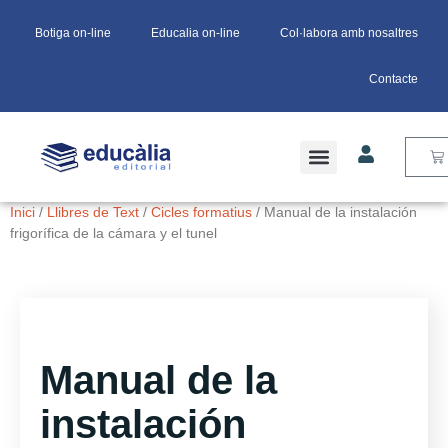
Botiga on-line
Educalia on-line
Col·labora amb nosaltres
Contacte
Inici
/
Llibres de Text
/
Cicles formatius
/ Manual de la instalación
frigorífica de la cámara y el tunel
Manual de la
instalación