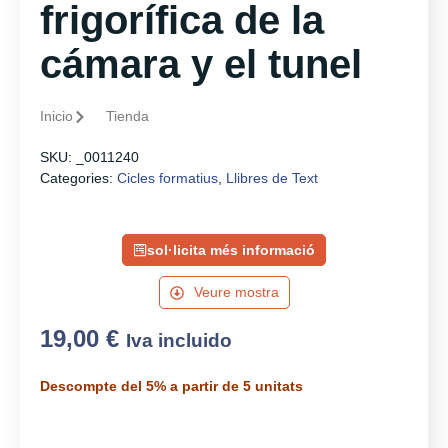
frigorífica de la
cámara y el tunel
Inicio
Tienda
SKU:
_0011240
Categories:
Cicles formatius
,
Llibres de Text
sol·licita més informació
Veure mostra
19,00
€
Iva incluido
Descompte del 5% a partir de 5 unitats