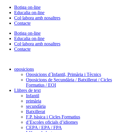
Vés
Botiga on-line
al
Educalia on-line
contingut
Col·labora amb nosaltres
Contacte
Botiga on-line
Educalia on-line
Col·labora amb nosaltres
Contacte
oposicions
Oposicions d´Infantil, Primària i Tècnics
Oposicions de Secundària / Batxillerat / Cicles
Formatius / EOI
Llibres de text
Infantil
primària
secundària
Batxillerat
F.P. bàsica i Cicles Formatius
d’Escoles oficials d’idiomes
CEPA / EPA / FPA