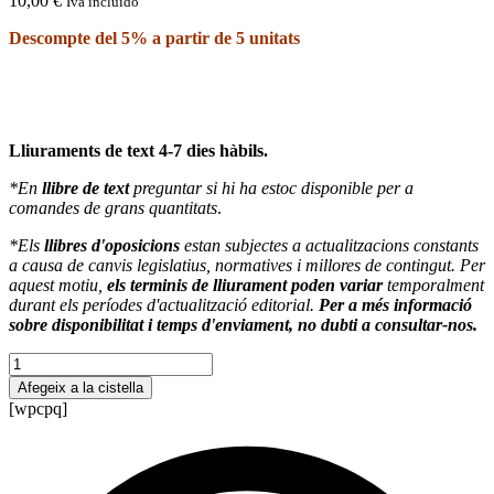
10,00
€
Iva incluido
Descompte del 5% a partir de 5 unitats
Lliuraments de text 4-7 dies hàbils.
*En
llibre de text
preguntar si hi ha estoc disponible per a
comandes de grans quantitats
.
*Els
llibres d'oposicions
estan subjectes a actualitzacions constants
a causa de canvis legislatius, normatives i millores de contingut. Per
aquest motiu,
els terminis de lliurament poden variar
temporalment
durant els períodes d'actualització editorial.
Per a més informació
sobre disponibilitat i temps d'enviament, no dubti a consultar-nos.
quantitat
de
Afegeix a la cistella
Los
[wpcpq]
cuerpos
celestes.
Educación
Infantil