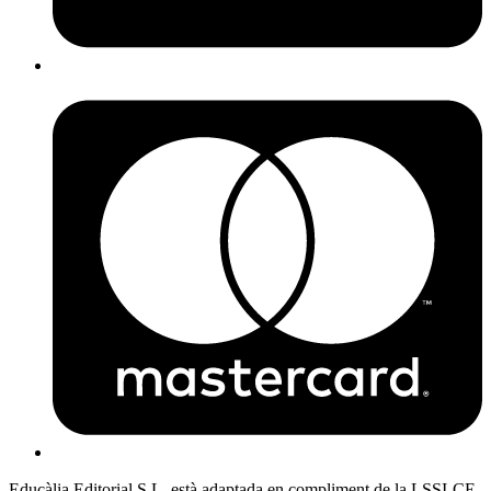
Educàlia Editorial S.L. està adaptada en compliment de la LSSI-CE,