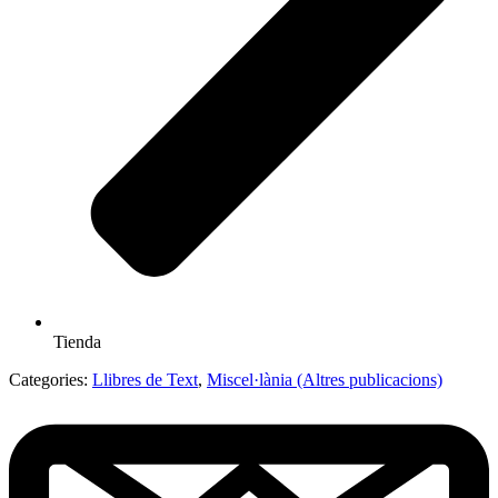
Tienda
Categories:
Llibres de Text
,
Miscel·lània (Altres publicacions)