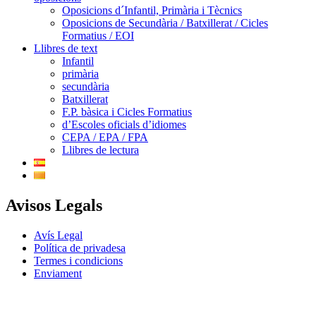
Oposicions d´Infantil, Primària i Tècnics
Oposicions de Secundària / Batxillerat / Cicles
Formatius / EOI
Llibres de text
Infantil
primària
secundària
Batxillerat
F.P. bàsica i Cicles Formatius
d’Escoles oficials d’idiomes
CEPA / EPA / FPA
Llibres de lectura
Avisos Legals
Avís Legal
Política de privadesa
Termes i condicions
Enviament