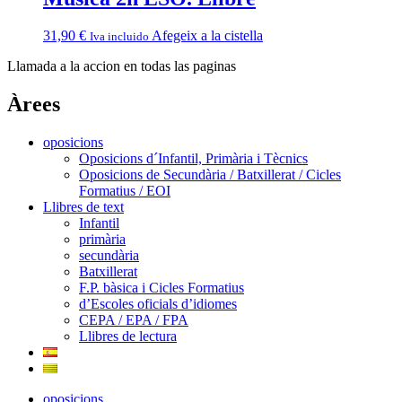
31,90
€
Afegeix a la cistella
Iva incluido
Llamada a la accion en todas las paginas
Àrees
oposicions
Oposicions d´Infantil, Primària i Tècnics
Oposicions de Secundària / Batxillerat / Cicles
Formatius / EOI
Llibres de text
Infantil
primària
secundària
Batxillerat
F.P. bàsica i Cicles Formatius
d’Escoles oficials d’idiomes
CEPA / EPA / FPA
Llibres de lectura
oposicions